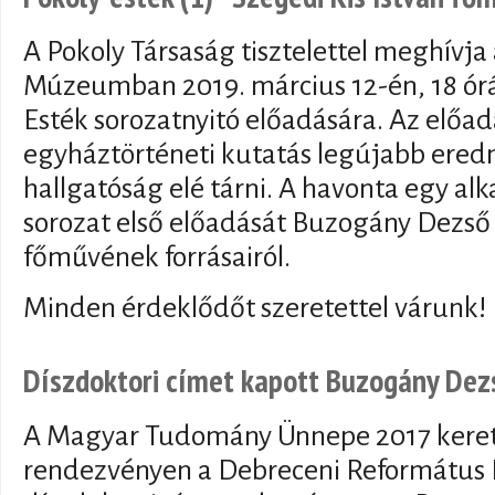
A Pokoly Társaság tisztelettel meghívja
Múzeumban 2019. március 12-én, 18 ór
Esték sorozatnyitó előadására. Az előad
egyháztörténeti kutatás legújabb ered
hallgatóság elé tárni. A havonta egy a
sorozat első előadását Buzogány Dezső t
főművének forrásairól.
Minden érdeklődőt szeretettel várunk!
Díszdoktori címet kapott Buzogány Dez
A Magyar Tudomány Ünnepe 2017 keret
rendezvényen a Debreceni Református