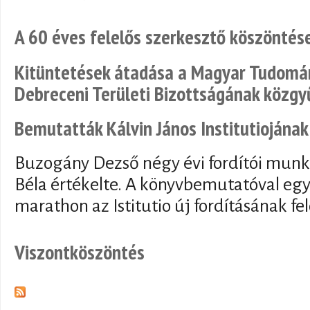
A 60 éves felelős szerkesztő köszöntés
Kitüntetések átadása a Magyar Tudom
Debreceni Területi Bizottságának közgy
Bemutatták Kálvin János Institutiojának
Buzogány Dezső négy évi fordítói mun
Béla értékelte. A könyvbemutatóval együ
marathon az Istitutio új fordításának fe
Viszontköszöntés