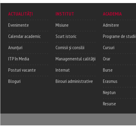
ACTUALITĂȚI
INSTITUT
ACADEMIA
Evenimente
Misiune
Admitere
Calendar academic
Scurt istoric
Programe de studii
Anunțuri
Comisii și consilii
Cursuri
ITP în Media
Managementul calității
Orar
Posturi vacante
Internat
Burse
Bloguri
Birouri administrative
Erasmus
Neptun
Resurse