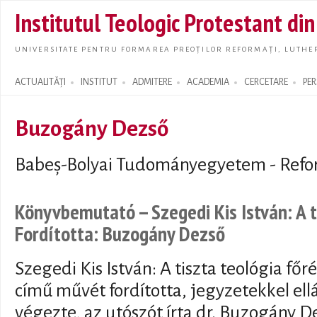
Skip t
Institutul Teologic Protestant di
main
conte
UNIVERSITATE PENTRU FORMAREA PREOȚILOR REFORMAȚI, LUTHER
ACTUALITĂȚI
INSTITUT
ADMITERE
ACADEMIA
CERCETARE
PE
Search form
Buzogány Dezső
Babeș-Bolyai Tudományegyetem - Refo
Könyvbemutató -- Szegedi Kis István: A t
Fordította: Buzogány Dezső
Szegedi Kis István: A tiszta teológia fő
című művét fordította, jegyzetekkel ellá
végezte, az utószót írta dr. Buzogány D