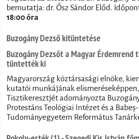
bemutatja: dr. Ősz Sándor Előd. Időpon
18:00 óra
Buzogány Dezső kitüntetése
Buzogány Dezsőt a Magyar Érdemrend ti
tüntették ki
Magyarország köztársasági elnöke, kie
kutatói munkájának elismeréseképpen
Tisztikeresztjét adományozta Buzogány
Protestáns Teológiai Intézet és a Babeș-
Tudományegyetem Református Tanárké
Pokoly-esték (1) - Szegedi Kis István fő