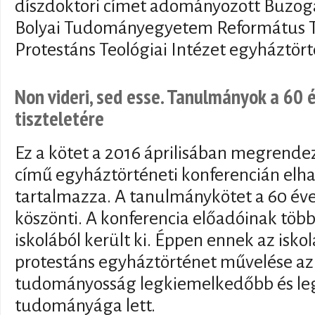
díszdoktori címet adományozott Buzog
Bolyai Tudományegyetem Református T
Protestáns Teológiai Intézet egyháztör
Non videri, sed esse. Tanulmányok a 60
tiszteletére
Ez a kötet a 2016 áprilisában megrendez
című egyháztörténeti konferencián elh
tartalmazza. A tanulmánykötet a 60 év
köszönti. A konferencia előadóinak töb
iskolából került ki. Éppen ennek az isk
protestáns egyháztörténet művelése az 
tudományosság legkiemelkedőbb és le
tudományága lett.