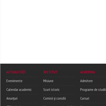
ACTUALITĂȚI
INSTITUT
ACADEMIA
Evenimente
Misiune
Admitere
Calendar academic
Scurt istoric
Programe de studii
Anunțuri
Comisii și consilii
Cursuri