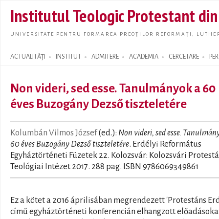
Skip t
Institutul Teologic Protestant di
main
conte
UNIVERSITATE PENTRU FORMAREA PREOȚILOR REFORMAȚI, LUTHER
ACTUALITĂȚI
INSTITUT
ADMITERE
ACADEMIA
CERCETARE
PE
Search form
Non videri, sed esse. Tanulmányok a 60
éves Buzogány Dezső tiszteletére
Kolumbán Vilmos József
(ed.):
Non videri, sed esse. Tanulmán
60 éves Buzogány Dezső tiszteletére
. Erdélyi Református
Egyháztörténeti Füzetek 22. Kolozsvár: Kolozsvári Protest
Teológiai Intézet 2017. 288 pag. ISBN 9786069349861
Ez a kötet a 2016 áprilisában megrendezett 'Protestáns Erd
című egyháztörténeti konferencián elhangzott előadásoka