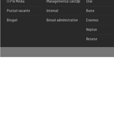
ITP în Media
Managementul calității
Orar
Posturi vacante
Internat
Burse
Bloguri
Birouri administrative
Erasmus
Neptun
Resurse