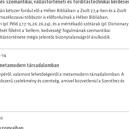
נֹֽעַם־יְ֜הוָ֗ה / נֹ֤עַם kifejezés szemantikai, vallástörténeti és fordítástechnikai kérdései
l. Péld 3,17; 15,26; 26,24), és a mértékadó szótárak (pl. Dictionary
ntését főként a ’kellem, kedvesség’ fogalmának szemantikai
ítástörténete mégis jelentős bizonytalanságról árulkodik.
-14
a metamodern társadalomban
erepéről, valamint lehetőségeiről a metamodern társadalomban. A
időszerű cselekmény és szentség, amivel közvetlenül a Szenthez és
20
iszonyaiban