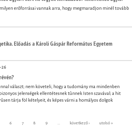
, milyen erőforrásai vannak arra, hogy megmaradjon minél tovább
getika. Előadás a Károli Gáspár Református Egyetem
-26
révén?
onnal választ; nem követeli, hogy a tudomány ma mindenben
bizonyos jelenségek ellentétesnek tûnnek Isten szavával; a hit
ûsen tárja föl kételyeit, és képes várni a homályos dolgok
6
7
8
9
…
következő ›
utolsó »