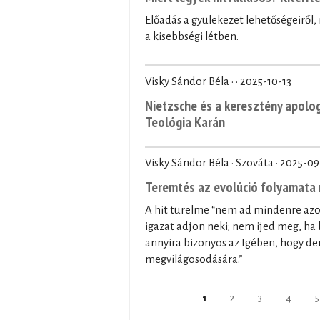
Előadás a gyülekezet lehetőségeiről
a kisebbségi létben.
Visky Sándor Béla · ·
2025-10-13
Nietzsche és a keresztény apolo
Teológia Karán
Visky Sándor Béla · Szováta ·
2025-09
Teremtés az evolúció folyamata 
A hit türelme “nem ad mindenre az
igazat adjon neki; nem ijed meg, ha 
annyira bizonyos az Igében, hogy der
megvilágosodására.”
Pages
1
2
3
4
5