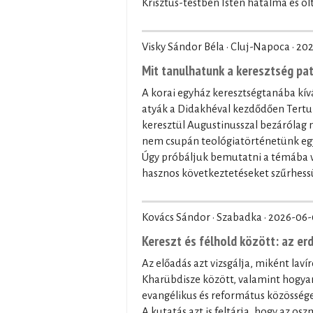
Krisztus-testben Isten hatalma és olt
Visky Sándor Béla · Cluj-Napoca ·
202
Mit tanulhatunk a keresztség pa
A korai egyház keresztségtanába kívá
atyák a Didakhéval kezdődően Tertul
keresztül Augustinusszal bezárólag
nem csupán teológiatörténetünk egy 
Úgy próbáljuk bemutatni a témába vá
hasznos következtetéseket szűrhessü
Kovács Sándor · Szabadka ·
2026-06-
Kereszt és félhold között: az er
Az előadás azt vizsgálja, miként laví
Kharübdisze között, valamint hogyan
evangélikus és református közössége
A kutatás azt is feltárja, hogy az os