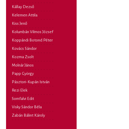
Kállay Dezső
Kelemen Attila
Kiss Jenő
Kolumbán Vilmos József
Koppándi Botond Péter
Kovács Sándor
Kozma Zsolt
Molnár János
Papp György
Pásztori-Kupán István
Rezi Elek
Somfalvi Edit
Visky Sándor Béla
Zabán Bálint Károly