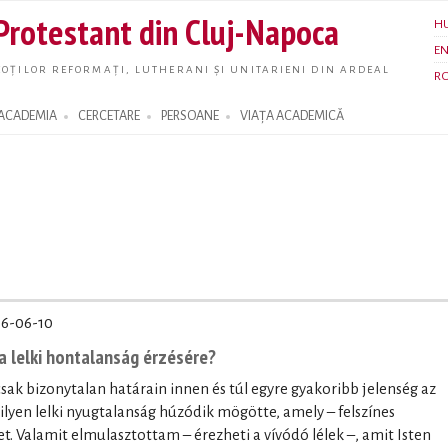
Skip to
 Protestant din Cluj-Napoca
H
main
E
content
OȚILOR REFORMAȚI, LUTHERANI ȘI UNITARIENI DIN ARDEAL
R
ACADEMIA
CERCETARE
PERSOANE
VIAȚA ACADEMICĂ
6-06-10
a lelki hontalanság érzésére?
sak bizonytalan határain innen és túl egyre gyakoribb jelenség az
ilyen lelki nyugtalanság húzódik mögötte, amely – felszínes
et. Valamit elmulasztottam – érezheti a vívódó lélek –, amit Isten