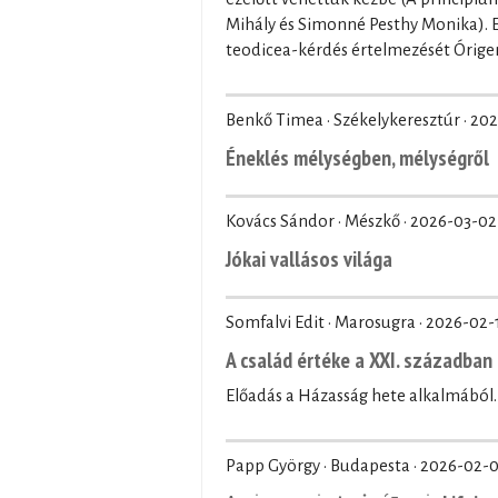
Mihály és Simonné Pesthy Monika). El
teodicea-kérdés értelmezését Órige
Benkő Timea · Székelykeresztúr ·
202
Éneklés mélységben, mélységről
Kovács Sándor · Mészkő ·
2026-03-02
Jókai vallásos világa
Somfalvi Edit · Marosugra ·
2026-02-
A család értéke a XXI. században
Előadás a Házasság hete alkalmából.
Papp György · Budapesta ·
2026-02-