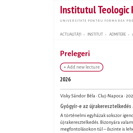
Institutul Teologic
UNIVERSITATE PENTRU FORMAREA PRE
ACTUALITĂȚI
INSTITUT
ADMITERE
Search form
Prelegeri
+ Add new lecture
2026
Visky Sándor Béla · Cluj-Napoca ·
202
Gyógyír-e az újrakeresztelkedés 
A történelmi egyházak sokszor igenc
újrakeresztelkedés. Bizonyára valam
megfontolásokon túl – őszinte is leh