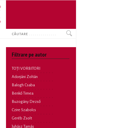
U
N
O
Search
Filtrare pe autor
TOȚI VORBITORI
Adorjáni Zoltán
Balogh Csaba
Benkő Timea
Buzogány Dezső
Czire Szabolcs
Geréb Zsolt
Juhász Tamás