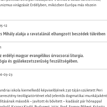
rianizmus virágzását Erdélyben, miközben Európa más részein
05-12
ors Mihály alakja a ravatalánál elhangzott beszédek tükrében
1
z erdélyi magyar evangélikus úrvacsorai liturgia.
lógia és gyülekezetszerűség feszültségében.
6-03-23
andriai iskola kiemelkedő képviselőjének 230 táján született Peri
 keresztény teológiatörténet első jelentős dogmatikai munkájaként
ításának második – javított és bővített – kiadását pár hónappal
okról. Kairosz Kiadó, Budapest, 2025. Ford. Somos Róbert, Kránitz