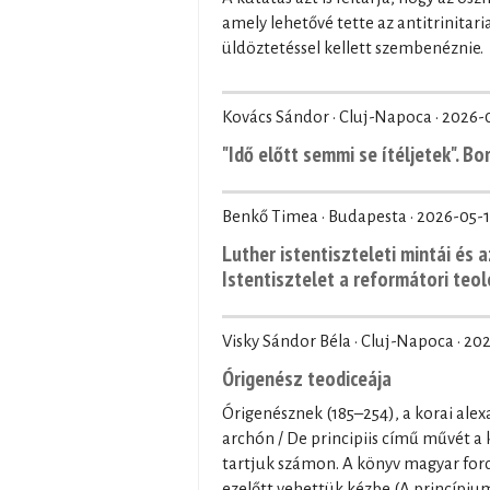
amely lehetővé tette az antitrinita
üldöztetéssel kellett szembenéznie.
Kovács Sándor · Cluj-Napoca ·
2026-
"Idő előtt semmi se ítéljetek". B
Benkő Timea · Budapesta ·
2026-05-1
Luther istentiszteleti mintái és a
Istentisztelet a reformátori teo
Visky Sándor Béla · Cluj-Napoca ·
202
Órigenész teodiceája
Órigenésznek (185–254), a korai alex
archón / De principiis című művét a
tartjuk számon. A könyv magyar ford
ezelőtt vehettük kézbe (A princípium