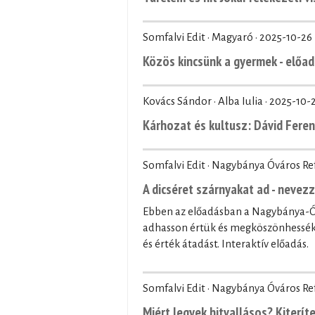
Somfalvi Edit · Magyaró ·
2025-10-26
Közös kincsünk a gyermek - előad
Kovács Sándor · Alba Iulia ·
2025-10-
Kárhozat és kultusz: Dávid Fere
Somfalvi Edit · Nagybánya Óváros R
A dicséret szárnyakat ad - nevez
Ebben az előadásban a Nagybánya-Óv
adhasson értük és megköszönhessék 
és érték átadást. Interaktív előadás.
Somfalvi Edit · Nagybánya Óváros R
Miért legyek hitvallásos? Kiteríte