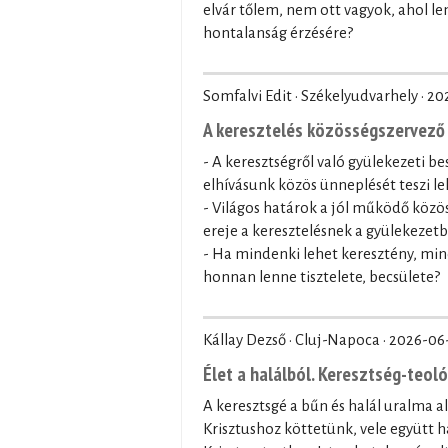
elvár tőlem, nem ott vagyok, ahol le
hontalanság érzésére?
Somfalvi Edit · Székelyudvarhely ·
20
A keresztelés közösségszervező 
- A keresztségről való gyülekezeti be
elhívásunk közös ünneplését teszi le
- Világos határok a jól működő közö
ereje a keresztelésnek a gyülekezet
- Ha mindenki lehet keresztény, min
honnan lenne tisztelete, becsülete?
Kállay Dezső · Cluj-Napoca ·
2026-06
Élet a halálból. Keresztség-teol
A keresztsgé a bűn és halál uralma a
Krisztushoz köttetünk, vele együtt ha