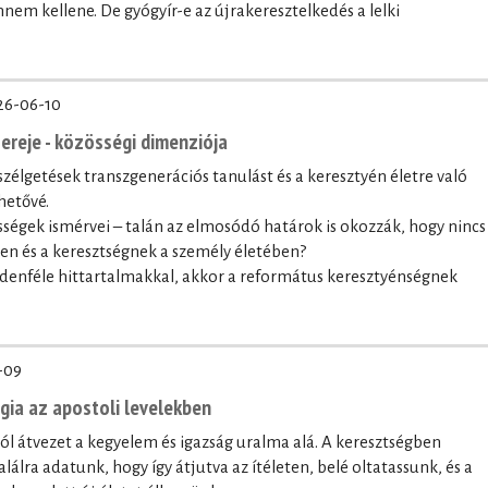
nnem kellene. De gyógyír-e az újrakeresztelkedés a lelki
26-06-10
ereje - közösségi dimenziója
szélgetések transzgenerációs tanulást és a keresztyén életre való
hetővé.
sségek ismérvei – talán az elmosódó határok is okozzák, hogy nincs
ben és a keresztségnek a személy életében?
denféle hittartalmakkal, akkor a református keresztyénségnek
-09
ógia az apostoli levelekben
lól átvezet a kegyelem és igazság uralma alá. A keresztségben
lálra adatunk, hogy így átjutva az ítéleten, belé oltatassunk, és a