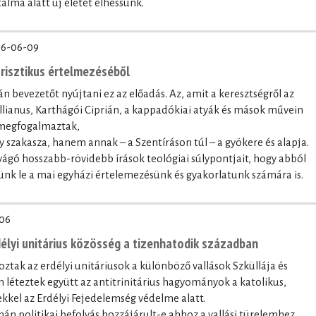
alma alatt új életet élhessünk.
6-06-09
trisztikus értelmezéséből
n bevezetőt nyújtani ez az előadás. Az, amit a keresztségről az
lianus, Karthágói Ciprián, a kappadókiai atyák és mások művein
 megfogalmaztak,
szakasza, hanem annak – a Szentíráson túl – a gyökere és alapja.
gó hosszabb-rövidebb írások teológiai súlypontjait, hogy abból
nk le a mai egyházi értelemezésünk és gyakorlatunk számára is.
06
délyi unitárius közösség a tizenhatodik században
roztak az erdélyi unitáriusok a különböző vallások Szküllája és
 léteztek együtt az antitrinitárius hagyományok a katolikus,
kkel az Erdélyi Fejedelemség védelme alatt.
zmán politikai befolyás hozzájárult-e ahhoz a vallási türelemhez,