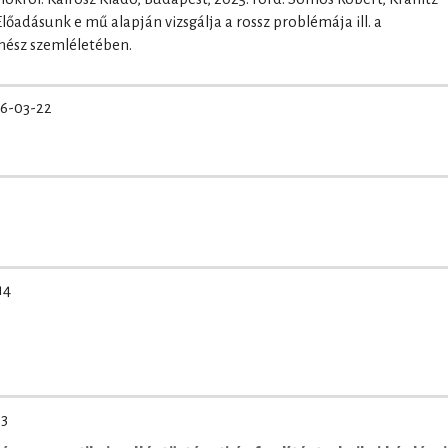
őadásunk e mű alapján vizsgálja a rossz problémája ill. a
nész szemléletében.
6-03-22
14
03