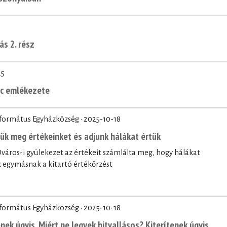
ás 2. rész
25
nc emlékezete
eformátus Egyházközség ·
2025-10-18
zük meg értékeinket és adjunk hálákat értük
áros-i gyülekezet az értékeit számlálta meg, hogy hálákat
egymásnak a kitartó értékőrzést
eformátus Egyházközség ·
2025-10-18
nek úgyis. Miért ne legyek hitvallásos? Kiterítenek úgyis.