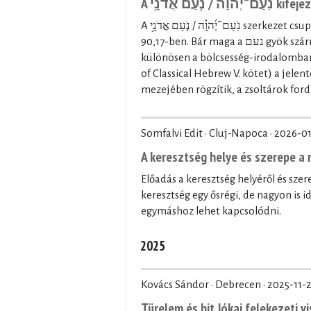
A  אֲדֹנָ֥י
A נֹֽעַם־יְ֜הוָ֗ה / נֹ֤עַם אֲדֹנָ֥י szerkezet csupán kétszer fordul elő a Héber Bibliában: a Zsolt 27,4-ben és a Zsolt
90,17-ben. Bár maga a נעם gyök származékszavai többször is előfordulnak a Héber Bibliában,
különösen a bölcsesség-irodalomban (p
of Classical Hebrew V. kötet) a jele
mezejében rögzítik, a zsoltárok ford
Somfalvi Edit · Cluj-Napoca ·
2026-01
A keresztség helye és szerepe 
Előadás a keresztség helyéről és sz
keresztség egy ősrégi, de nagyon is 
egymáshoz lehet kapcsolódni.
2025
Kovács Sándor · Debrecen ·
2025-11-
Türelem és hit Jókai felekezeti v