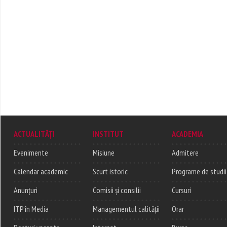
ACTUALITĂȚI
INSTITUT
ACADEMIA
Evenimente
Misiune
Admitere
Calendar academic
Scurt istoric
Programe de studii
Anunțuri
Comisii și consilii
Cursuri
ITP în Media
Managementul calității
Orar