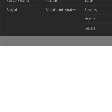
Posturi vacante
Internat
Burse
Bloguri
Birouri administrative
Erasmus
Neptun
Resurse