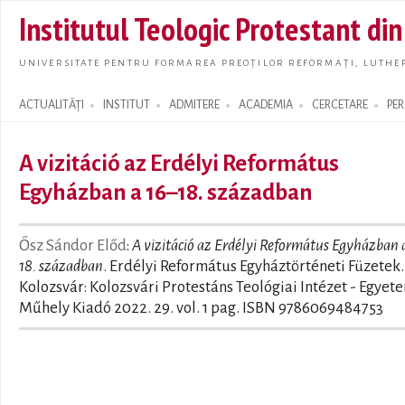
Skip t
Institutul Teologic Protestant di
main
conte
UNIVERSITATE PENTRU FORMAREA PREOȚILOR REFORMAȚI, LUTHER
ACTUALITĂȚI
INSTITUT
ADMITERE
ACADEMIA
CERCETARE
PE
Search form
A vizitáció az Erdélyi Református
Egyházban a 16–18. században
Ősz Sándor Előd
:
A vizitáció az Erdélyi Református Egyházban 
18. században
. Erdélyi Református Egyháztörténeti Füzetek.
Kolozsvár: Kolozsvári Protestáns Teológiai Intézet - Egyet
Műhely Kiadó 2022. 29. vol. 1 pag. ISBN 9786069484753