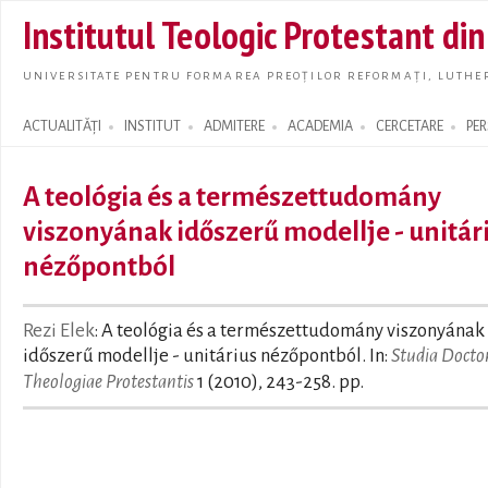
Skip t
Institutul Teologic Protestant di
main
conte
UNIVERSITATE PENTRU FORMAREA PREOȚILOR REFORMAȚI, LUTHER
ACTUALITĂȚI
INSTITUT
ADMITERE
ACADEMIA
CERCETARE
PE
Search form
A teológia és a természettudomány
viszonyának időszerű modellje - unitár
nézőpontból
Rezi Elek
: A teológia és a természettudomány viszonyának
időszerű modellje - unitárius nézőpontból. In:
Studia Doct
Theologiae Protestantis
1 (2010), 243-258. pp.