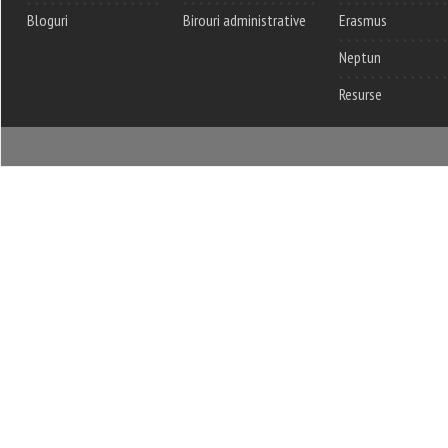
Bloguri
Birouri administrative
Erasmus
Neptun
Resurse