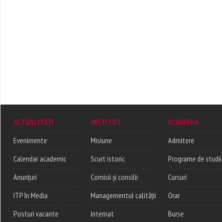
ACTUALITĂȚI
INSTITUT
ACADEMIA
Evenimente
Misiune
Admitere
Calendar academic
Scurt istoric
Programe de studii
Anunțuri
Comisii și consilii
Cursuri
ITP în Media
Managementul calității
Orar
Posturi vacante
Internat
Burse