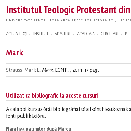
Skip t
Institutul Teologic Protestant di
main
conte
UNIVERSITATE PENTRU FORMAREA PREOȚILOR REFORMAȚI, LUTHER
ACTUALITĂȚI
INSTITUT
ADMITERE
ACADEMIA
CERCETARE
PE
Search form
Mark
Strauss, Mark L.
:
Mark
. ECNT. : , 2014. 15 pag.
Utilizat ca bibliografie la aceste cursuri
Az alábbi kurzus órái bibliográfiai tételként hivatkoznak 
fenti publikációra.
Narativa patimilor după Marcu