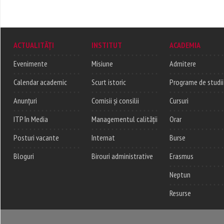
ACTUALITĂȚI
INSTITUT
ACADEMIA
Evenimente
Misiune
Admitere
Calendar academic
Scurt istoric
Programe de studii
Anunțuri
Comisii și consilii
Cursuri
ITP în Media
Managementul calității
Orar
Posturi vacante
Internat
Burse
Bloguri
Birouri administrative
Erasmus
Neptun
Resurse