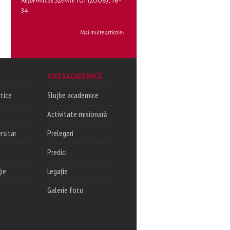
Református Szemle
101 (2008), 16-
34
Mai multe articole ›
VIAȚA ACADEMICĂ
tice
Slujbe academice
Activitate misionară
rsitar
Prelegeri
Predici
ție
Legație
Galerie foto