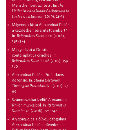
Menschen betrachtet?
. In:
The
Hellenistic and Judaic Background to
the New Testament
(2019), 21-31
Milyennek látta Alexandriai Philón
a kezdetben teremtett embert?
.
In:
Református Szemle
111 (2018),
365-374
Magyarázat a De vita
contemplativa címéhez
. In:
Református Szemle
108 (2015), 359-
370
Alexandriai Philón: Pro Judaeis
defensio
. In:
Studia Doctorum
Theologiae Protestantis
3 (2012), 57-
66
Számmisztikai ízelítő Alexandriai
Philón munkáiból
. In:
Református
Szemle
101 (2008), 225-242
A χάρισμα és a δύναμις fogalma
Alexandriai Philón műveiben
. In: