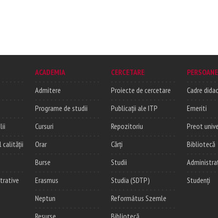
ACADEMIA
CERCETARE
PERSOANE
Admitere
Proiecte de cercetare
Cadre didac
Programe de studii
Publicații ale ITP
Emeriti
lii
Cursuri
Repozitoriu
Preot unive
alității
Orar
Cărți
Bibliotecă
Burse
Studii
Administra
trative
Erasmus
Studia (SDTP)
Studenți
Neptun
Református Szemle
Resurse
Bibliotecă