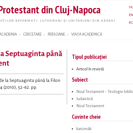
Skip to
 Protestant din Cluj-Napoca
H
main
E
content
OȚILOR REFORMAȚI, LUTHERANI ȘI UNITARIENI DIN ARDEAL
R
ACADEMIA
CERCETARE
PERSOANE
VIAȚA ACADEMICĂ
la Septuaginta până
Tipul publicației
ent
Articol în revistă
Subiect
de la Septuaginta până la Filon
4 (2010), 52-62. pp.
Noul Testament - Teologie bibli
Iudaistică
Noul Testament
Cuvinte cheie
karizmák