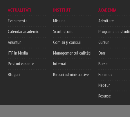
ACTUALITĂȚI
INSTITUT
ACADEMIA
Evenimente
Misiune
Admitere
Calendar academic
Scurt istoric
Programe de studii
Anunțuri
Comisii și consilii
Cursuri
ITP în Media
Managementul calității
Orar
Posturi vacante
Internat
Burse
Bloguri
Birouri administrative
Erasmus
Neptun
Resurse