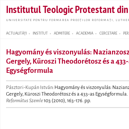
Skip t
Institutul Teologic Protestant di
main
conte
UNIVERSITATE PENTRU FORMAREA PREOȚILOR REFORMAȚI, LUTHER
ACTUALITĂȚI
INSTITUT
ADMITERE
ACADEMIA
CERCETARE
PE
Search form
Hagyomány és viszonyulás: Nazianzosz
Gergely, Küroszi Theodorétosz és a 433
Egységformula
Pásztori-Kupán István
: Hagyomány és viszonyulás: Nazian
Gergely, Küroszi Theodorétosz és a 433-as Egységformula. 
Református Szemle
103 (2010), 163-176. pp.