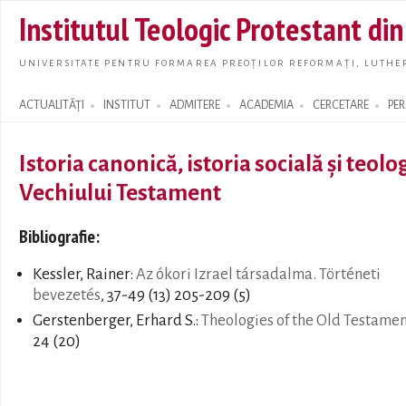
Skip t
Institutul Teologic Protestant di
main
conte
UNIVERSITATE PENTRU FORMAREA PREOȚILOR REFORMAȚI, LUTHER
ACTUALITĂȚI
INSTITUT
ADMITERE
ACADEMIA
CERCETARE
PE
Search form
Istoria canonică, istoria socială și teolo
Vechiului Testament
Bibliografie:
Kessler, Rainer:
Az ókori Izrael társadalma. Történeti
bevezetés
, 37-49 (13) 205-209 (5)
Gerstenberger, Erhard S.:
Theologies of the Old Testamen
24 (20)