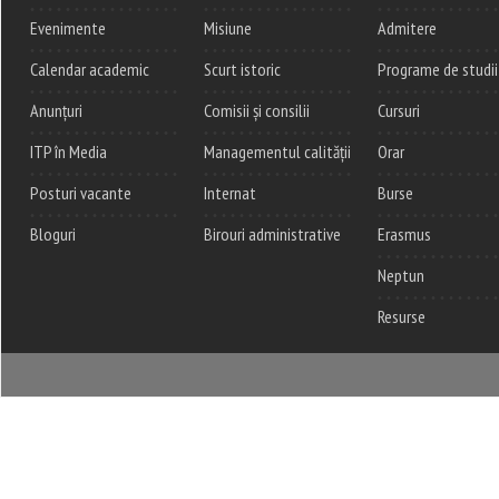
Evenimente
Misiune
Admitere
Calendar academic
Scurt istoric
Programe de studii
Anunțuri
Comisii și consilii
Cursuri
ITP în Media
Managementul calității
Orar
Posturi vacante
Internat
Burse
Bloguri
Birouri administrative
Erasmus
Neptun
Resurse