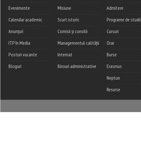
Evenimente
Misiune
Admitere
Calendar academic
Scurt istoric
Programe de studii
Anunțuri
Comisii și consilii
Cursuri
ITP în Media
Managementul calității
Orar
Posturi vacante
Internat
Burse
Bloguri
Birouri administrative
Erasmus
Neptun
Resurse