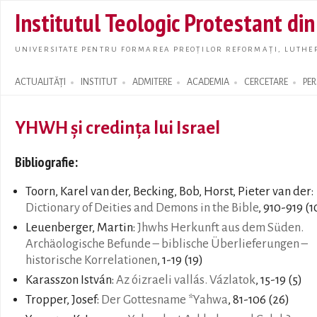
Skip t
Institutul Teologic Protestant di
main
conte
UNIVERSITATE PENTRU FORMAREA PREOȚILOR REFORMAȚI, LUTHER
ACTUALITĂȚI
INSTITUT
ADMITERE
ACADEMIA
CERCETARE
PE
Search form
YHWH și credința lui Israel
Bibliografie:
Toorn, Karel van der, Becking, Bob, Horst, Pieter van der:
Dictionary of Deities and Demons in the Bible
, 910-919 (1
Leuenberger, Martin:
Jhwhs Herkunft aus dem Süden.
Archäologische Befunde – biblische Überlieferungen –
historische Korrelationen
, 1-19 (19)
Karasszon István:
Az óizraeli vallás. Vázlatok
, 15-19 (5)
Tropper, Josef:
Der Gottesname *Yahwa
, 81-106 (26)