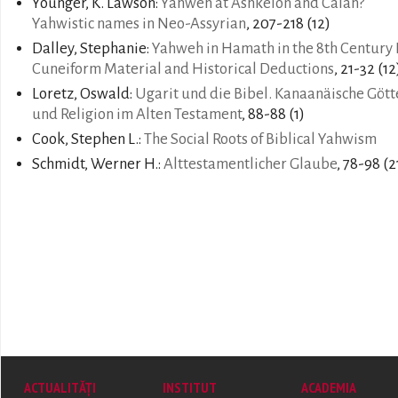
Younger, K. Lawson:
Yahweh at Ashkelon and Calah?
Yahwistic names in Neo-Assyrian
, 207-218 (12)
Dalley, Stephanie:
Yahweh in Hamath in the 8th Century 
Cuneiform Material and Historical Deductions
, 21-32 (12
Loretz, Oswald:
Ugarit und die Bibel. Kanaanäische Gött
und Religion im Alten Testament
, 88-88 (1)
Cook, Stephen L.:
The Social Roots of Biblical Yahwism
Schmidt, Werner H.:
Alttestamentlicher Glaube
, 78-98 (2
ACTUALITĂȚI
INSTITUT
ACADEMIA