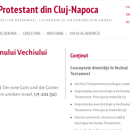
Skip to
 Protestant din Cluj-Napoca
H
main
E
content
OȚILOR REFORMAȚI, LUTHERANI ȘI UNITARIENI DIN ARDEAL
R
ACADEMIA
CERCETARE
PERSOANE
VIAȚA ACADEMICĂ
ului Vechiului
Conținut
Conceptele divinității în Vechiul
Testament
Vechiul Testament și teologia creșt
d:
Der eine Gott und die Götter.
Importanța unei teologii a Vechiului
m antiken Israel
, 171-202 (32)
Testament. Principii și metode (1)
Importanța unei teologii a Vechiului
Testament. Principii și metode (2)
Istoria canonică, istoria socială și
teologia Vechiului Testament