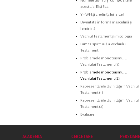
Numele divin El și compozitele
acestuia. El și Baal
YHWH și credința lui Israel
Divinitate în formă masculină și
feminină
Vechiul Testament și mitologia
Lumea spirituală a Vechiului
Testament
Problemele monoteismului
Vechiului Testament (1)
Problemele monoteismului
Vechiului Testament (2)
Reprezentăriile divinității în Vechiul
Testament (1)
Reprezentăriile divinității în Vechiul
Testament (2)
Evaluare
ACADEMIA
CERCETARE
PERSOANE