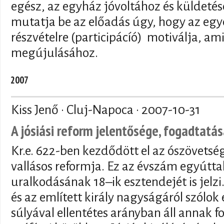
egész, az egyház jóvoltához és küldetés
mutatja be az előadás úgy, hogy az egyé
részvételre (participácíó) motiválja, am
megújulásához.
2007
Kiss Jenő · Cluj-Napoca ·
2007-10-31
A jósiási reform jelentősége, fogadtatá
Kr.e. 622-ben kezdődött el az ószövetsé
vallásos reformja. Ez az évszám egyúttal 
uralkodásának 18–ik esztendejét is jelzi
és az említett király nagyságáról szólok e
súlyával ellentétes arányban áll annak