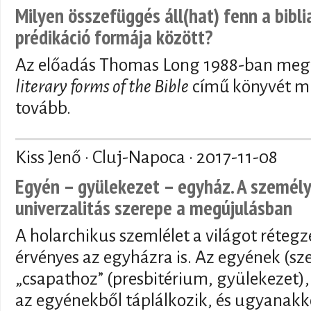
Milyen összefüggés áll(hat) fenn a bibli
prédikáció formája között?
Az előadás Thomas Long 1988-ban meg
literary forms of the Bible
című könyvét mu
tovább.
Kiss Jenő · Cluj-Napoca ·
2017-11-08
Egyén – gyülekezet – egyház. A személye
univerzalitás szerepe a megújulásban
A holarchikus szemlélet a világot rétegze
érvényes az egyházra is. Az egyének (s
„csapathoz” (presbitérium, gyülekezet)
az egyénekből táplálkozik, és ugyanak