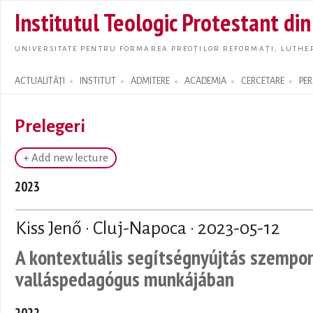
Skip t
Institutul Teologic Protestant di
main
conte
UNIVERSITATE PENTRU FORMAREA PREOȚILOR REFORMAȚI, LUTHER
ACTUALITĂȚI
INSTITUT
ADMITERE
ACADEMIA
CERCETARE
PE
Search form
Prelegeri
+ Add new lecture
2023
Kiss Jenő · Cluj-Napoca ·
2023-05-12
A kontextuális segítségnyújtás szempont
valláspedagógus munkájában
2022