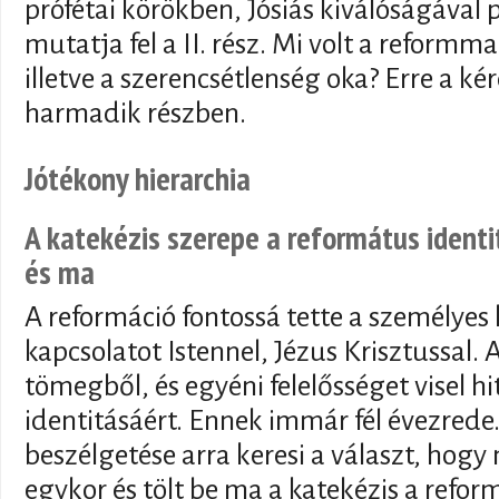
prófétai körökben, Jósiás kiválóságával 
mutatja fel a II. rész. Mi volt a reformm
illetve a szerencsétlenség oka? Erre a ké
harmadik részben.
Jótékony hierarchia
A katekézis szerepe a református ident
és ma
A reformáció fontossá tette a személyes 
kapcsolatot Istennel, Jézus Krisztussal. 
tömegből, és egyéni felelősséget visel hi
identitásáért. Ennek immár fél évezrede.
beszélgetése arra keresi a választ, hogy 
egykor és tölt be ma a katekézis a refor