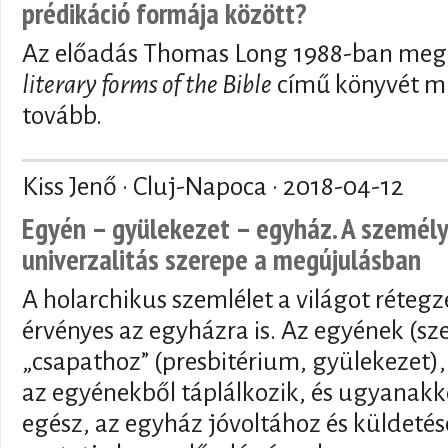
prédikáció formája között?
Az előadás Thomas Long 1988-ban meg
literary forms of the Bible
című könyvét mu
tovább.
Kiss Jenő · Cluj-Napoca ·
2018-04-12
Egyén – gyülekezet – egyház. A személye
univerzalitás szerepe a megújulásban
A holarchikus szemlélet a világot rétegze
érvényes az egyházra is. Az egyének (s
„csapathoz” (presbitérium, gyülekezet)
az egyénekből táplálkozik, és ugyanak
egész, az egyház jóvoltához és küldetés