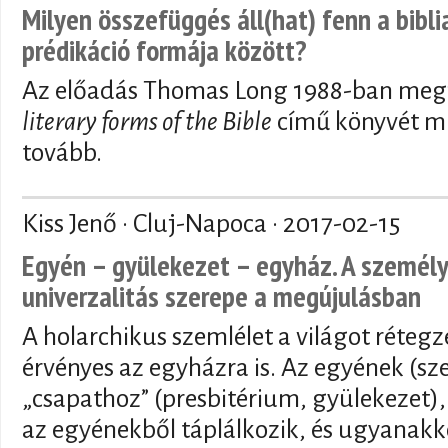
Milyen összefüggés áll(hat) fenn a bibli
prédikáció formája között?
Az előadás Thomas Long 1988-ban meg
literary forms of the Bible
című könyvét mu
tovább.
Kiss Jenő · Cluj-Napoca ·
2017-02-15
Egyén – gyülekezet – egyház. A személye
univerzalitás szerepe a megújulásban
A holarchikus szemlélet a világot rétegze
érvényes az egyházra is. Az egyének (s
„csapathoz” (presbitérium, gyülekezet)
az egyénekből táplálkozik, és ugyanak