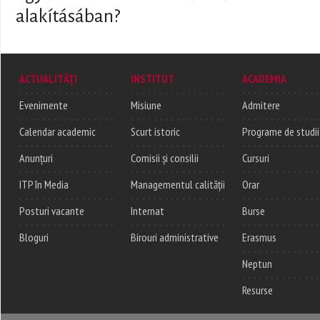
alakításában?
ACTUALITĂȚI
INSTITUT
ACADEMIA
Evenimente
Misiune
Admitere
Calendar academic
Scurt istoric
Programe de studii
Anunțuri
Comisii și consilii
Cursuri
ITP în Media
Managementul calității
Orar
Posturi vacante
Internat
Burse
Bloguri
Birouri administrative
Erasmus
Neptun
Resurse