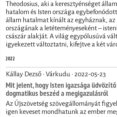
Theodosius, aki a keresztyénséget államva
hatalom és Isten országa egybefonódott a
állam hatalmat kínált az egyháznak, az
országának a letéteményeseként – isteni 
császár alakját. A világ egypólusúvá vál
igyekezett változtatni, kifejtve a két vár
2022
Kállay Dezső · Várkudu ·
2022-05-23
Mit jelent, hogy Isten igazsága üdvözí
dogmatikus beszéd a megigazulásról
Az Újszövetség szövegállományát figye
igen keveset mondhatunk az ember megi