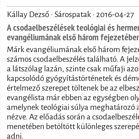
Kállay Dezső · Sárospatak ·
2016-04-27
A csodaelbeszélések teológiai és herme
evangéliumának első három fejezetébe
Márk evangéliumának első három fejezet
számos csodaelbeszélés található. A je
a látszólag lazán, szinte csak műfaji az
kapcsolódó gyógyítástörténetek és dé
értelmező szerepet töltenek be az elbes
evangélista már ebben az egységben olya
amelynek teológiai súlya meghatározó 
nézve. Az előadás során a csodaelbeszél
menetében betöltött különleges szerep
adni.