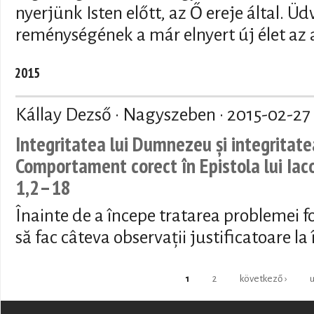
nyerjünk Isten előtt, az Ő ereje által. 
reménységének a már elnyert új élet az 
2015
Kállay Dezső · Nagyszeben ·
2015-02-27
Integritatea lui Dumnezeu și integritatea
Comportament corect în Epistola lui Iaco
1,2–18
Înainte de a începe tratarea problemei fo
să fac câteva observații justificatoare la
Pages
1
2
következő ›
u