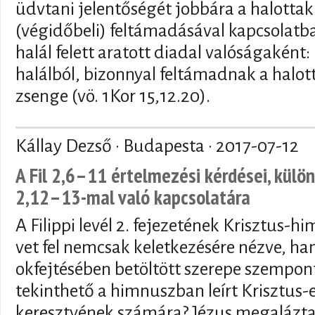
üdvtani jelentőségét jobbára a halottak
(végidőbeli) feltámadásával kapcsolat
halál felett aratott diadal valóságaként:
halálból, bizonnyal feltámadnak a halott
zsenge (vö. 1Kor 15,12.20).
Kállay Dezső · Budapesta ·
2017-07-12
A Fil 2,6–11 értelmezési kérdései, különö
2,12–13-mal való kapcsolatára
A Filippi levél 2. fejezetének Krisztus-
vet fel nemcsak keletkezésére nézve, han
okfejtésében betöltött szerepe szempon
tekinthető a himnuszban leírt Krisztus
keresztyének számára? Jézus megalázt