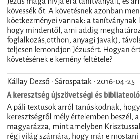
Jézus maga hívja el a tanítványait, és ar
kövessék őt. A követésnek azonban me
köetkezményei vannak: a tanítványnak ké
hogy mindentől, ami addig meghatározta
foglalkozás,otthon, anyagi javak), távol
teljesen lemondjon Jézusért. Hogyan ér
követésének e kemény feltétele?
Kállay Dezső · Sárospatak ·
2016-04-25
A keresztség újszövetségi és bibliateol
A páli textusok arról tanúskodnak, hogy
keresztségről mély értelemben beszél, 
magyarázza, mint amelyben Krisztussa
régi világ számára, hogy már e mostani 