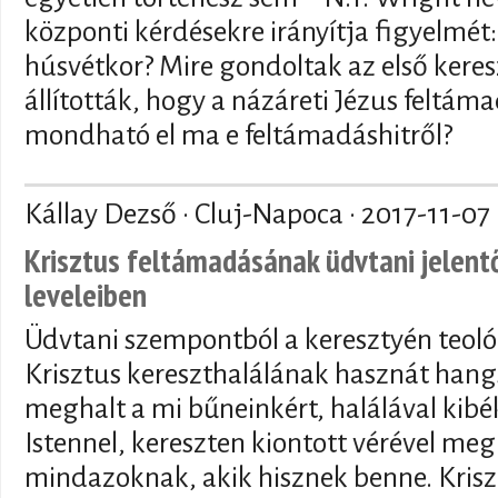
központi kérdésekre irányítja figyelmét:
húsvétkor? Mire gondoltak az első kere
állították, hogy a názáreti Jézus feltáma
mondható el ma e feltámadáshitről?
Kállay Dezső · Cluj-Napoca ·
2017-11-07
Krisztus feltámadásának üdvtani jelent
leveleiben
Üdvtani szempontból a keresztyén teol
Krisztus kereszthalálának hasznát hang
meghalt a mi bűneinkért, halálával kib
Istennel, kereszten kiontott vérével meg
mindazoknak, akik hisznek benne. Kris