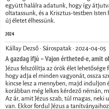
együtt halálra adatunk, hogy így átjutva
oltatassunk, és a Krisztus-testben Isten
új életet élhessünk.
2024
Kállay Dezső · Sárospatak ·
2024-04-05
A gazdag ifjú – Vajon értheted-e, amit o
Jézus felszólítja az örök élet lehetősége
hogy adja el minden vagyonát, ossza sz
kincse lesz a mennyben, majd induljon é
korábban még lelkes kérdező némán, 
Az ár, amit Jézus szab, túl magas, neki
van. Ekkor fordul Jézus a tanítványaihoz 