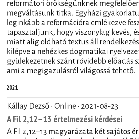
reformátori örökségünknek megfelelően
megváltásunk titka. Egyházi gyakorlatu
leginkább a reformációra emlékezve fesz
tapasztaljunk, hogy viszonylag kevés, é
miatt alig oldható textus áll rendelkez
kilépve a nehézkes dogmatikai nyelvezet
gyülekezetnek szánt rövidebb előadás sz
ami a megigazulásról világossá tehető.
2021
Kállay Dezső · Online ·
2021-08-23
A Fil 2,12–13 értelmezési kérdései
A Fil 2,12–13 magyarázata két sajátos é