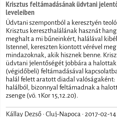
Krisztus feltámadásának üdvtani jelent
leveleiben
Üdvtani szempontból a keresztyén teol
Krisztus kereszthalálának hasznát hang
meghalt a mi bűneinkért, halálával kib
Istennel, kereszten kiontott vérével meg
mindazoknak, akik hisznek benne. Kris
üdvtani jelentőségét jobbára a halottak
(végidőbeli) feltámadásával kapcsolat
halál felett aratott diadal valóságaként:
halálból, bizonnyal feltámadnak a halott
zsenge (vö. 1Kor 15,12.20).
Kállay Dezső · Cluj-Napoca ·
2017-02-14