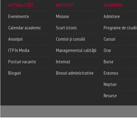
ACTUALITĂȚI
INSTITUT
ACADEMIA
Evenimente
Misiune
Admitere
Calendar academic
Scurt istoric
Programe de studii
Anunțuri
Comisii și consilii
Cursuri
ITP în Media
Managementul calității
Orar
Posturi vacante
Internat
Burse
Bloguri
Birouri administrative
Erasmus
Neptun
Resurse