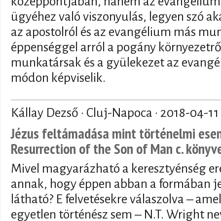
középpontjában, hanem az evangélium
ügyéhez való viszonyulás, legyen szó ak
az apostolról és az evangélium más mun
éppenséggel arról a pogány környezetről
munkatársak és a gyülekezet az evangé
módon képviselik.
Kállay Dezső · Cluj-Napoca ·
2018-04-11
Jézus feltámadása mint történelmi esem
Resurrection of the Son of Man c. könyv
Mivel magyarázható a keresztyénség ere
annak, hogy éppen abban a formában j
látható? E felvetésekre válaszolva – am
egyetlen történész sem – N.T. Wright n