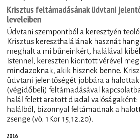
Krisztus feltámadásának üdvtani jelent
leveleiben
Üdvtani szempontból a keresztyén teol
Krisztus kereszthalálának hasznát hang
meghalt a mi bűneinkért, halálával kib
Istennel, kereszten kiontott vérével meg
mindazoknak, akik hisznek benne. Kris
üdvtani jelentőségét jobbára a halottak
(végidőbeli) feltámadásával kapcsolat
halál felett aratott diadal valóságaként:
halálból, bizonnyal feltámadnak a halott
zsenge (vö. 1Kor 15,12.20).
2016