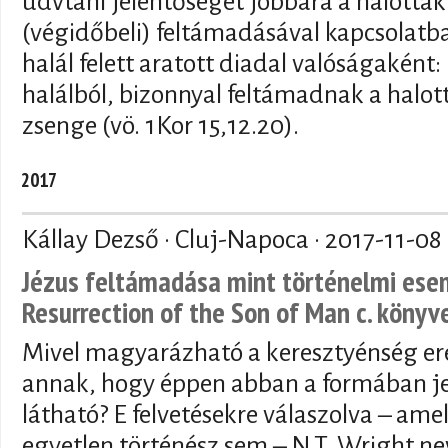
üdvtani jelentőségét jobbára a halottak
(végidőbeli) feltámadásával kapcsolat
halál felett aratott diadal valóságaként:
halálból, bizonnyal feltámadnak a halott
zsenge (vö. 1Kor 15,12.20).
2017
Kállay Dezső · Cluj-Napoca ·
2017-11-08
Jézus feltámadása mint történelmi esem
Resurrection of the Son of Man c. könyv
Mivel magyarázható a keresztyénség ere
annak, hogy éppen abban a formában j
látható? E felvetésekre válaszolva – am
egyetlen történész sem – N.T. Wright n