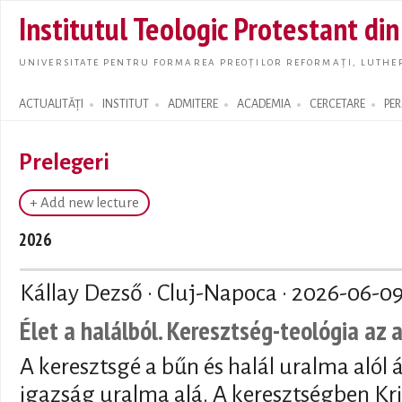
Skip t
Institutul Teologic Protestant di
main
conte
UNIVERSITATE PENTRU FORMAREA PREOȚILOR REFORMAȚI, LUTHER
ACTUALITĂȚI
INSTITUT
ADMITERE
ACADEMIA
CERCETARE
PE
Search form
Prelegeri
+ Add new lecture
2026
Kállay Dezső · Cluj-Napoca ·
2026-06-0
Élet a halálból. Keresztség-teológia az 
A keresztsgé a bűn és halál uralma alól 
igazság uralma alá. A keresztségben Kri