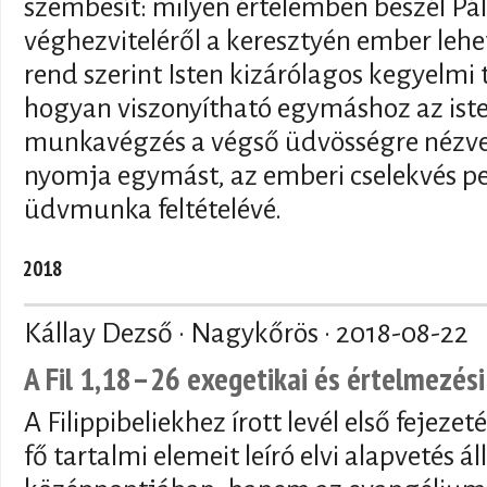
szembesít: milyen értelemben beszél Pá
véghezviteléről a keresztyén ember leh
rend szerint Isten kizárólagos kegyelmi t
hogyan viszonyítható egymáshoz az iste
munkavégzés a végső üdvösségre nézve 
nyomja egymást, az emberi cselekvés ped
üdvmunka feltételévé.
2018
Kállay Dezső · Nagykőrös ·
2018-08-22
A Fil 1,18–26 exegetikai és értelmezési
A Filippibeliekhez írott levél első feje
fő tartalmi elemeit leíró elvi alapvetés á