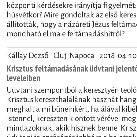
központi kérdésekre irányítja figyelmét:
húsvétkor? Mire gondoltak az első kere
állították, hogy a názáreti Jézus feltáma
mondható el ma e feltámadáshitről?
Kállay Dezső · Cluj-Napoca ·
2018-04-10
Krisztus feltámadásának üdvtani jelent
leveleiben
Üdvtani szempontból a keresztyén teol
Krisztus kereszthalálának hasznát hang
meghalt a mi bűneinkért, halálával kib
Istennel, kereszten kiontott vérével meg
mindazoknak, akik hisznek benne. Kris