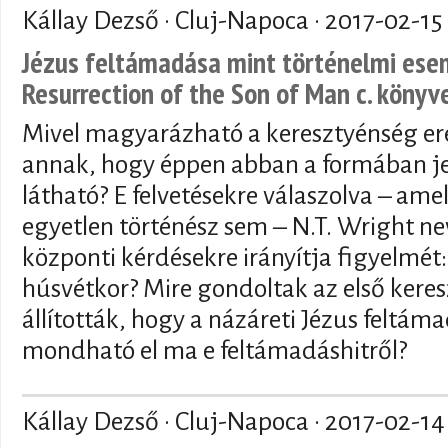
Kállay Dezső · Cluj-Napoca ·
2017-02-15
Jézus feltámadása mint történelmi esem
Resurrection of the Son of Man c. könyv
Mivel magyarázható a keresztyénség ere
annak, hogy éppen abban a formában j
látható? E felvetésekre válaszolva – am
egyetlen történész sem – N.T. Wright n
központi kérdésekre irányítja figyelmét:
húsvétkor? Mire gondoltak az első kere
állították, hogy a názáreti Jézus feltáma
mondható el ma e feltámadáshitről?
Kállay Dezső · Cluj-Napoca ·
2017-02-14