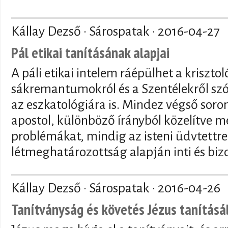
Kállay Dezső · Sárospatak ·
2016-04-27
Pál etikai tanításának alapjai
A páli etikai intelem ráépülhet a kriszto
sákremantumokról és a Szentélekről szól
az eszkatológiára is. Mindez végső soron
apostol, különböző írányból közelítve m
problémákat, mindig az isteni üdvtettre
létmeghatározottság alapján inti és biz
Kállay Dezső · Sárospatak ·
2016-04-26
Tanítványság és követés Jézus tanítás