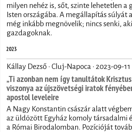
milyen nehéz is, sőt, szinte lehetetlen 
Isten országába. A megállapítás súlyát
még inkább megnövelik; nincs senki, ak
gazdagoknak.
2023
Kállay Dezső · Cluj-Napoca ·
2023-09-11
„Ti azonban nem így tanultátok Krisztust
viszonya az újszövetségi iratok fényében
apostol leveleire
A Nagy Konstantin császár alatt végbem
az üldözött Egyház komoly társadalmi és
a Római Birodalomban. Pozícióját továb