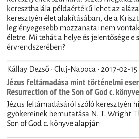
kereszthalála példaértékű lehet az aláz
keresztyén élet alakításában, de a Kris
leglényegesebb mozzanatai nem vontak
életre. Mi tehát a helye és jelentősége e
érvrendszerében?
Kállay Dezső · Cluj-Napoca ·
2017-02-15
Jézus feltámadása mint történelmi esem
Resurrection of the Son of God c. könyve
Jézus feltámadásáról szóló keresztyén h
gyökereinek bemutatása N. T. Wright Th
Son of God c. könyve alapján