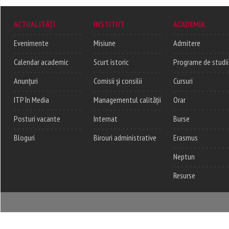
ACTUALITĂȚI
INSTITUT
ACADEMIA
Evenimente
Misiune
Admitere
Calendar academic
Scurt istoric
Programe de studii
Anunțuri
Comisii și consilii
Cursuri
ITP în Media
Managementul calității
Orar
Posturi vacante
Internat
Burse
Bloguri
Birouri administrative
Erasmus
Neptun
Resurse