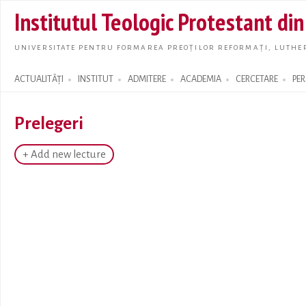
Skip t
Institutul Teologic Protestant di
main
conte
UNIVERSITATE PENTRU FORMAREA PREOȚILOR REFORMAȚI, LUTHER
ACTUALITĂȚI
INSTITUT
ADMITERE
ACADEMIA
CERCETARE
PE
Search form
Prelegeri
+ Add new lecture