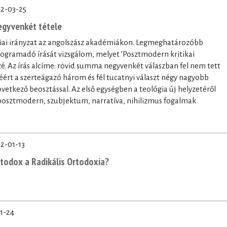
2-03-25
egyvenkét tétele
ógiai irányzat az angolszász akadémiákon. Legmeghatározóbb
ogramadó írását vizsgálom, melyet ’Posztmodern kritikai
é. Az írás alcíme: rövid summa negyvenkét válaszban fel nem tett
éért a szerteágazó három és fél tucatnyi választ négy nagyobb
etkező beosztással. Az első egységben a teológia új helyzetéről
osztmodern, szubjektum, narratíva, nihilizmus fogalmak
2-01-13
rtodox a Radikális Ortodoxia?
1-24