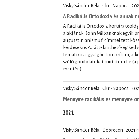
Visky Sándor Béla · Cluj-Napoca ·
202
A Radikális Ortodoxia és annak n
A Radikális Ortodoxia kortárs teol
alakjának, John Milbanknak egyik pr
augusztinianizmus’ címmel tett közz
kérdésekre. Az áttekinthetőség kedv
tematikus egységbe tömörítem, a köv
szóló gondolatokat mutatom be (a p
mentén).
Visky Sándor Béla · Cluj-Napoca ·
202
Mennyire radikális és mennyire o
2021
Visky Sándor Béla · Debrecen ·
2021-1