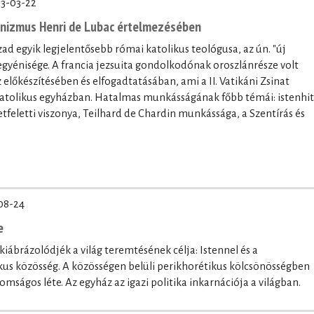
3-03-22
anizmus Henri de Lubac értelmezésében
zad egyik legjelentősebb római katolikus teológusa, az ún. "új
egyénisége. A francia jezsuita gondolkodónak oroszlánrésze volt
előkészítésében és elfogadtatásában, ami a II. Vatikáni Zsinat
atolikus egyházban. Hatalmas munkásságának főbb témái: istenhit
tfeletti viszonya, Teilhard de Chardin munkássága, a Szentírás és
08-24
e
iábrázolódjék a világ teremtésének célja: Istennel és a
s közösség. A közösségen belüli perikhorétikus kölcsönösségben
mságos léte. Az egyház az igazi politika inkarnációja a világban.