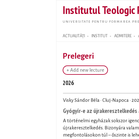
Institutul Teologic
UNIVERSITATE PENTRU FORMAREA PRE
ACTUALITĂȚI
INSTITUT
ADMITERE
Search form
Prelegeri
+ Add new lecture
2026
Visky Sándor Béla · Cluj-Napoca ·
202
Gyógyír-e az újrakeresztelkedés 
A történelmi egyházak sokszor igenc
újrakeresztelkedés. Bizonyára valam
megfontolásokon túl – őszinte is leh