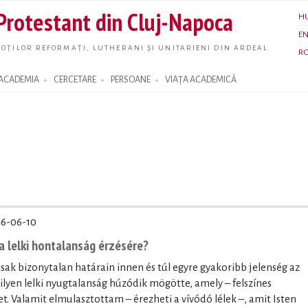
Skip to
 Protestant din Cluj-Napoca
H
main
E
content
OȚILOR REFORMAȚI, LUTHERANI ȘI UNITARIENI DIN ARDEAL
R
ACADEMIA
CERCETARE
PERSOANE
VIAȚA ACADEMICĂ
6-06-10
a lelki hontalanság érzésére?
sak bizonytalan határain innen és túl egyre gyakoribb jelenség az
ilyen lelki nyugtalanság húzódik mögötte, amely – felszínes
et. Valamit elmulasztottam – érezheti a vívódó lélek –, amit Isten