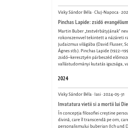
Visky Sándor Béla · Cluj-Napoca ·
202
Pinchas Lapide: zsidó evangéliu
Martin Buber „testvérbátyjának” nev
rokonszenvvel tekintett a názáreti r
judaizmus világába (David Flusser, 
Ágnes stb.). Pinchas Lapide (1922–1997
zsidó–keresztyén párbeszéd előmozdí
vallástudományi kutatás igazsága, va
2024
Visky Sándor Béla · Iasi ·
2024-05-31
Invatatura vietii si a mortii lui D
În concepția filosofiei creștine per
divină, care îl transcendă pe om, car
personalismului buberian (Ich und D