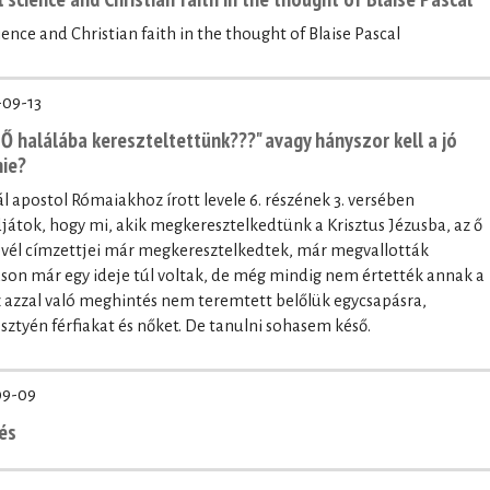
ence and Christian faith in the thought of Blaise Pascal
-09-13
z Ő halálába kereszteltettünk???" avagy hányszor kell a jó
ie?
apostol Rómaiakhoz írott levele 6. részének 3. versében
játok, hogy mi, akik megkeresztelkedtünk a Krisztus Jézusba, az ő
evél címzettjei már megkeresztelkedtek, már megvallották
táson már egy ideje túl voltak, de még mindig nem értették annak a
az azzal való meghintés nem teremtett belőlük egycsapásra,
sztyén férfiakat és nőket. De tanulni sohasem késő.
09-09
és