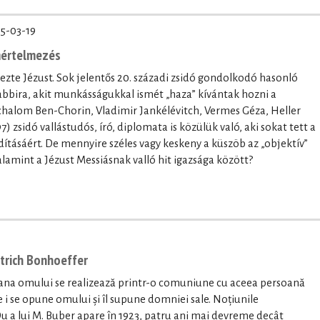
5-03-19
mértelmezés
ezte Jézust. Sok jelentős 20. századi zsidó gondolkodó hasonló
abbira, akit munkásságukkal ismét „haza” kívántak hozni a
Schalom Ben-Chorin, Vladimir Jankélévitch, Vermes Géza, Heller
) zsidó vallástudós, író, diplomata is közülük való, aki sokat tett a
tásáért. De mennyire széles vagy keskeny a küszöb az „objektív”
lamint a Jézust Messiásnak valló hit igazsága között?
ietrich Bonhoeffer
soana omului se realizează printr-o comuniune cu aceea persoană
e i se opune omului și îl supune domniei sale. Noțiunile
u a lui M. Buber apare în 1923, patru ani mai devreme decât