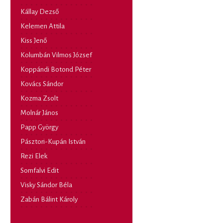
Kállay Dezső
Kelemen Attila
Kiss Jenő
Kolumbán Vilmos József
Koppándi Botond Péter
Kovács Sándor
Kozma Zsolt
Molnár János
Papp György
Pásztori-Kupán István
Rezi Elek
Somfalvi Edit
Visky Sándor Béla
Zabán Bálint Károly