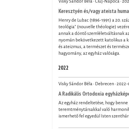
Visky Sándor Béla · Cluj-Napoca ·
202
Keresztyén és/vagy ateista hum
Henry de Lubac (1896-1991) a 20. szá
teológia" (nouvelle théologie) vezér
annak a döntő szemléletváltásnak az 
nyomán bekövetkezett katolikus a k
és ateizmus, a természet és természe
hagyomány, az egyház valósága.
2022
Visky Sándor Béla · Debrecen ·
2022-
A Radikális Ortodoxia egyházkép
Az egyház rendeltetése, hogy benne k
teremtménytársakkal való harmoniku
ismerhető fel egyedül Isten szentháro