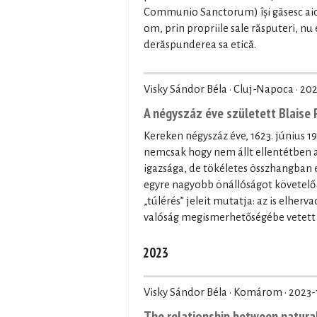
Communio Sanctorum) își găsesc aici o
om, prin propriile sale răsputeri, nu 
derăspunderea sa etică.
Visky Sándor Béla · Cluj-Napoca ·
202
A négyszáz éve született Blaise 
Kereken négyszáz éve, 1623. június 1
nemcsak hogy nem állt ellentétben a r
igazsága, de tökéletes összhangban
egyre nagyobb önállóságot követelő r
„túlérés” jeleit mutatja: az is elher
valóság megismerhetőségébe vetett r
2023
Visky Sándor Béla · Komárom ·
2023-
The relationship between natural 