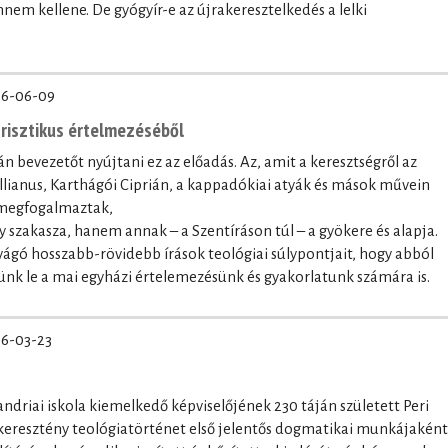
nnem kellene. De gyógyír-e az újrakeresztelkedés a lelki
6-06-09
trisztikus értelmezéséből
n bevezetőt nyújtani ez az előadás. Az, amit a keresztségről az
lianus, Karthágói Ciprián, a kappadókiai atyák és mások művein
 megfogalmaztak,
szakasza, hanem annak – a Szentíráson túl – a gyökere és alapja.
gó hosszabb-rövidebb írások teológiai súlypontjait, hogy abból
nk le a mai egyházi értelemezésünk és gyakorlatunk számára is.
6-03-23
andriai iskola kiemelkedő képviselőjének 230 táján született Peri
 keresztény teológiatörténet első jelentős dogmatikai munkájaként