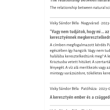
The relationship between natural sci
Visky Sándor Béla · Nagyvárad ·
2023
"Vagy nem tudjátok, hogy mi ... a
keresztyénnek megkeresztelkedn
A címben megfogalmazott kérdés Pál 
egészében így hangzik: Vagy nem tud
halálába keresztelkedtünk meg? A l
Krisztusba vetett hitüket. A szertar
lényegét. A víz alá merítkezés vagy 
mintegy varázsütésre, tökéletes kere
Visky Sándor Béla · Patóháza ·
2023-
A keresztyén ember és a csügged