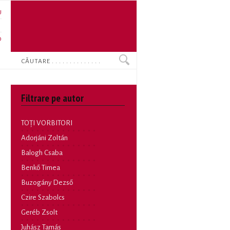
U
N
O
Search
Filtrare pe autor
TOȚI VORBITORI
Adorjáni Zoltán
Balogh Csaba
Benkő Timea
Buzogány Dezső
Czire Szabolcs
Geréb Zsolt
Juhász Tamás