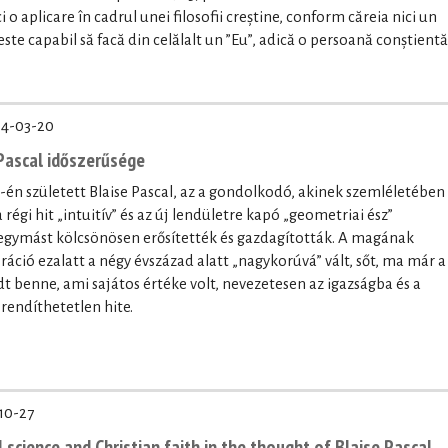
 aplicare în cadrul unei filosofii creștine, conform căreia nici un
este capabil să facă din celălalt un ”Eu”, adică o persoană conștientă
4-03-20
Pascal időszerűsége
9-én született Blaise Pascal, az a gondolkodó, akinek szemléletében
égi hit „intuitív” és az új lendületre kapó „geometriai ész”
 egymást kölcsönösen erősítették és gazdagították. A magának
áció ezalatt a négy évszázad alatt „nagykorúvá” vált, sőt, ma már a
vadt benne, ami sajátos értéke volt, nevezetesen az igazságba és a
endíthetetlen hite.
10-27
science and Christian faith in the thought of Blaise Pascal