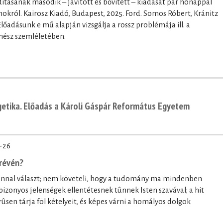
ításának második – javított és bővített – kiadását pár hónappal
okról. Kairosz Kiadó, Budapest, 2025. Ford. Somos Róbert, Kránitz
őadásunk e mű alapján vizsgálja a rossz problémája ill. a
nész szemléletében.
getika. Előadás a Károli Gáspár Református Egyetem
-26
révén?
onnal választ; nem követeli, hogy a tudomány ma mindenben
bizonyos jelenségek ellentétesnek tûnnek Isten szavával; a hit
ûsen tárja föl kételyeit, és képes várni a homályos dolgok