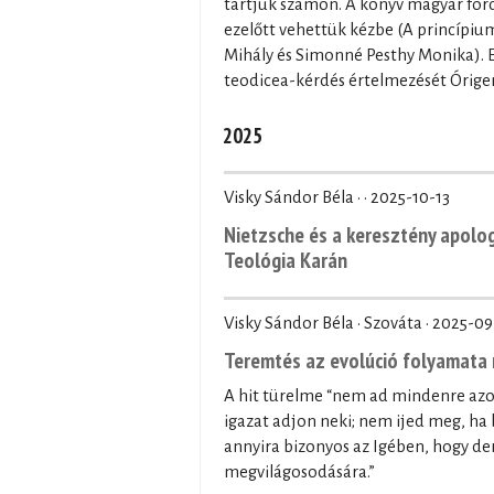
tartjuk számon. A könyv magyar ford
ezelőtt vehettük kézbe (A princípium
Mihály és Simonné Pesthy Monika). El
teodicea-kérdés értelmezését Órige
2025
Visky Sándor Béla · ·
2025-10-13
Nietzsche és a keresztény apolo
Teológia Karán
Visky Sándor Béla · Szováta ·
2025-09
Teremtés az evolúció folyamata 
A hit türelme “nem ad mindenre az
igazat adjon neki; nem ijed meg, ha 
annyira bizonyos az Igében, hogy der
megvilágosodására.”