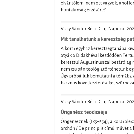
elvár tőlem, nem ott vagyok, ahol le
hontalanság érzésére?
Visky Sándor Béla · Cluj-Napoca ·
202
Mit tanulhatunk a keresztség pa
A korai egyház keresztségtanába kívá
atyák a Didakhéval kezdődően Tertul
keresztül Augustinusszal bezárólag
nem csupán teológiatörténetünk egy 
Úgy próbáljuk bemutatni a témába vá
hasznos következtetéseket szűrhessü
Visky Sándor Béla · Cluj-Napoca ·
202
Órigenész teodiceája
Órigenésznek (185–254), a korai alex
archón / De principiis című művét a