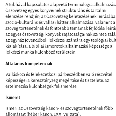
A Bibliával kapcsolatos alapvető terminológia alkalmazás
Ószövetség egyes könyveinek strukturális és tartalmi
elemzése rendjén; az Ószövetség keletezésének leírásába
szocio-kulturális és vallási háttér alkalmazása, valamint a
szöveg történetének és fontosabb témáinak fejlődési leírá
az egyes ószövetségi könyvek sajátosságainak szintetizálá
az egyház jövendőbeli lelkészei számára egy teológiai kul
kialakítása; a bibliai ismeretek alkalmazási képessége a
lelkészi munka különböző területein.
Általános kompetenciák
Vallásközi és felekezetközi párbeszédben való részvétel
képessége; a kereszténység megértése és tisztelete, az
értelmezési különbségek felismerése.
Ismeret
Ismeri az Ószövetség kánon- és szövegtörténetének főbb
állomásait (héber kánon, LXX, Vulgata).