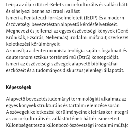
Leírja az ókori Közel-Kelet szocio-kulturális és vallási hátt
és elhelyezi benne az izraeli vallást.
Ismeri a Pentateuch forráselméleteit (JEDP) és a modern
ószövetségi bevezetéstan alapvető kérdésfelvetéseit.
Megnevezi és jellemzi az egyes ószövetségi könyvek (Gené
Krónikák, Ezsdrás, Nehemiás) irodalmi műfajait, szerkezet
keletkezési körülményeit.
Azonosítja a deuteronomista teológia sajátos fogalmait és
deuteronomisztikus történeti mű (DtrG) koncepcióját.
Ismeri az ószövetségi szövegek alapvető bibliográfiai
eszközeit és a tudományos diskurzus jelenlegi állapotát.
Képességek
Alapvető bevezetéstudományi terminológiát alkalmaz az
egyes könyvek strukturális és tartalmi elemzése során.
A szövegek keletkezési körülményeinek leírásakor integrá
a szocio-kulturális és vallástörténeti háttér ismereteit.
Különbséget tesz a különböző ószövetségi irodalmi műfaj