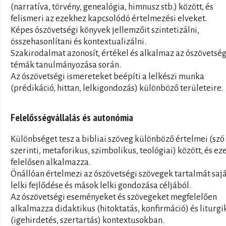
(narratíva, törvény, genealógia, himnusz stb.) között, és
felismeri az ezekhez kapcsolódó értelmezési elveket.
Képes ószövetségi könyvek jellemzőit szintetizálni,
összehasonlítani és kontextualizálni.
Szakirodalmat azonosít, értékel és alkalmaz az ószövetség
témák tanulmányozása során.
Az ószövetségi ismereteket beépíti a lelkészi munka
(prédikáció, hittan, lelkigondozás) különböző területeire.
Felelősségvállalás és autonómia
Különbséget tesz a bibliai szöveg különböző értelmei (szó
szerinti, metaforikus, szimbolikus, teológiai) között, és ez
felelősen alkalmazza.
Önállóan értelmezi az ószövetségi szövegek tartalmát saj
lelki fejlődése és mások lelki gondozása céljából.
Az ószövetségi eseményeket és szövegeket megfelelően
alkalmazza didaktikus (hitoktatás, konfirmáció) és liturgi
(igehirdetés, szertartás) kontextusokban.