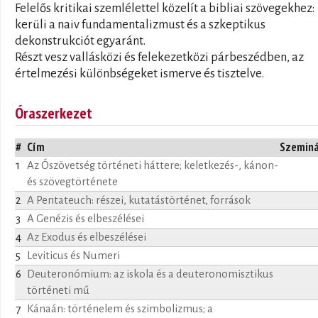
Felelős kritikai szemlélettel közelít a bibliai szövegekhez:
kerüli a naiv fundamentalizmust és a szkeptikus
dekonstrukciót egyaránt.
Részt vesz vallásközi és felekezetközi párbeszédben, az
értelmezési különbségeket ismerve és tisztelve.
Óraszerkezet
#
Cím
Szemin
1
Az Ószövetség történeti háttere; keletkezés-, kánon-
és szövegtörténete
2
A Pentateuch: részei, kutatástörténet, források
3
A Genézis és elbeszélései
4
Az Exodus és elbeszélései
5
Leviticus és Numeri
6
Deuteronómium: az iskola és a deuteronomisztikus
történeti mű
7
Kánaán: történelem és szimbolizmus; a