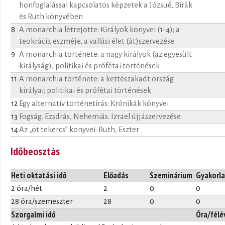
honfoglalással kapcsolatos képzetek a Józsué, Bírák
és Ruth könyvében
8
A monarchia létrejötte: Királyok könyvei (1-4); a
teokrácia eszméje, a vallási élet (át)szervezése
9
A monarchia története: a nagy királyok (az egyesült
királyság), politikai és prófétai történések
11
A monarchia története: a kettészakadt ország
királyai; politikai és prófétai történések
12
Egy alternatív történetírás: Krónikák könyvei
13
Fogság. Ezsdrás, Nehemiás. Izrael újjászervezése
14
Az „öt tekercs” könyvei: Ruth, Eszter
Időbeosztás
Heti oktatási idő
Előadás
Szeminárium
Gyakorla
2 óra/hét
2
0
0
28 óra/szemeszter
28
0
0
Szorgalmi idő
Óra/félé