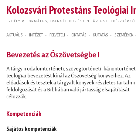
Ugrás
Kolozsvári Protestáns Teológiai I
tarta
ERDÉLY REFORMÁTUS, EVANGÉLIKUS ÉS UNITÁRIUS LELKÉSZKÉPZŐ
AKTUÁLIS
INTÉZET
FELVÉTELI
OKTATÁS
KUTATÁS
SZEMÉLYEK
Search form
Bevezetés az Ószövetségbe I
A tárgy irodalomtörténeti, szövegtörténeti, kánontörténet
teológiai bevezetést kínál az Ószövetség könyveihez. Az
előadások és tesztek a tárgyalt könyvek részletes tartalmi
feldolgozását és a Bibliában való jártasság elsajátítását
célozzák.
Kompetenciák
Sajátos kompetenciák