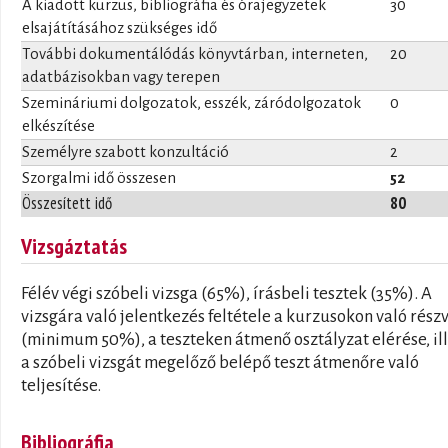
A kiadott kurzus, bibliográfia és órajegyzetek
30
elsajátításához szükséges idő
További dokumentálódás könyvtárban, interneten,
20
adatbázisokban vagy terepen
Szemináriumi dolgozatok, esszék, záródolgozatok
0
elkészítése
Személyre szabott konzultáció
2
Szorgalmi idő összesen
52
Összesített idő
80
Vizsgáztatás
Félév végi szóbeli vizsga (65%), írásbeli tesztek (35%). A
vizsgára való jelentkezés feltétele a kurzusokon való rész
(minimum 50%), a teszteken átmenő osztályzat elérése, il
a szóbeli vizsgát megelőző belépő teszt átmenőre való
teljesítése.
Bibliográfia