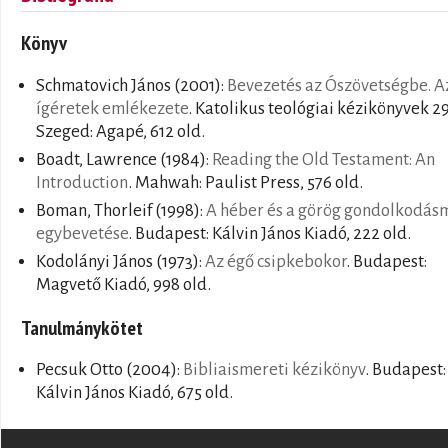
Könyv
Schmatovich János
(2001):
Bevezetés az Ószövetségbe. A
ígéretek emlékezete
. Katolikus teológiai kézikönyvek 29
Szeged: Agapé, 612 old.
Boadt, Lawrence
(1984):
Reading the Old Testament: An
Introduction
. Mahwah: Paulist Press, 576 old.
Boman, Thorleif
(1998):
A héber és a görög gondolkodás
egybevetése
. Budapest: Kálvin János Kiadó, 222 old.
Kodolányi János
(1973):
Az égő csipkebokor
. Budapest:
Magvető Kiadó, 998 old.
Tanulmánykötet
Pecsuk Otto
(2004):
Bibliaismereti kézikönyv
. Budapest:
Kálvin János Kiadó, 675 old.