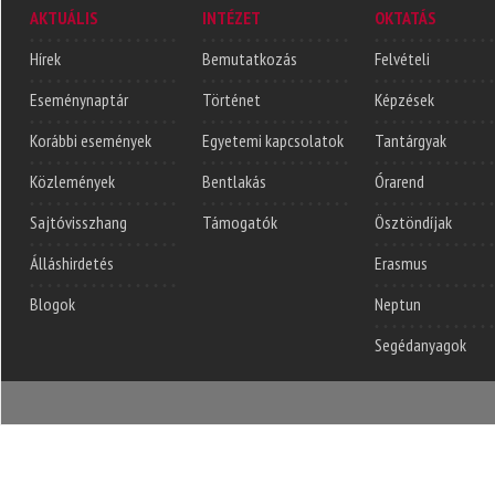
AKTUÁLIS
INTÉZET
OKTATÁS
Hírek
Bemutatkozás
Felvételi
Eseménynaptár
Történet
Képzések
Korábbi események
Egyetemi kapcsolatok
Tantárgyak
Közlemények
Bentlakás
Órarend
Sajtóvisszhang
Támogatók
Ösztöndíjak
Álláshirdetés
Erasmus
Blogok
Neptun
Segédanyagok