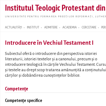
Skip t
Institutul Teologic Protestant di
main
conte
UNIVERSITATE PENTRU FORMAREA PREOȚILOR REFORMAȚI, LUTHER
ACTUALITĂȚI
INSTITUT
ADMITERE
ACADEMIA
CERCETARE
PE
Search form
Introducere în Vechiul Testament I
Subiectul oferă o introducere din perspectiva istoriei
literaturii, istoriei textelor şi a canonului, precum şi o
introducere teologică în cărţile Vechiului Testament. Curs
şi testele au drept scop tratarea amănunţită a conţinutulu
cărţilor şi dobândirea cunoştinţelor biblice.
Competențe
Competențe specifice