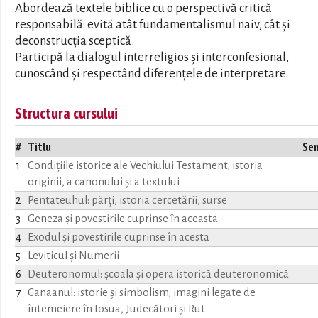
Abordează textele biblice cu o perspectivă critică
responsabilă: evită atât fundamentalismul naiv, cât și
deconstrucția sceptică.
Participă la dialogul interreligios și interconfesional,
cunoscând și respectând diferențele de interpretare.
Structura cursului
#
Titlu
Se
1
Condițiile istorice ale Vechiului Testament; istoria
originii, a canonului și a textului
2
Pentateuhul: părţi, istoria cercetării, surse
3
Geneza şi povestirile cuprinse în aceasta
4
Exodul şi povestirile cuprinse în acesta
5
Leviticul şi Numerii
6
Deuteronomul: şcoala şi opera istorică deuteronomică
7
Canaanul: istorie şi simbolism; imagini legate de
întemeiere în Iosua, Judecători şi Rut