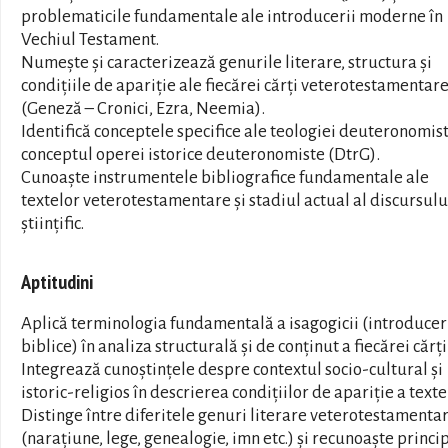
problematicile fundamentale ale introducerii moderne în
Vechiul Testament.
Numește și caracterizează genurile literare, structura și
condițiile de apariție ale fiecărei cărți veterotestamentar
(Geneză – Cronici, Ezra, Neemia).
Identifică conceptele specifice ale teologiei deuteronomist
conceptul operei istorice deuteronomiste (DtrG).
Cunoaște instrumentele bibliografice fundamentale ale
textelor veterotestamentare și stadiul actual al discursulu
științific.
Aptitudini
Aplică terminologia fundamentală a isagogicii (introducer
biblice) în analiza structurală și de conținut a fiecărei cărți
Integrează cunoștințele despre contextul socio-cultural și
istoric-religios în descrierea condițiilor de apariție a texte
Distinge între diferitele genuri literare veterotestamenta
(narațiune, lege, genealogie, imn etc.) și recunoaște princip