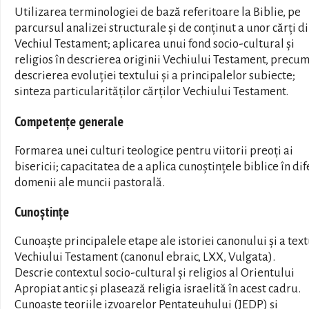
Utilizarea terminologiei de bază referitoare la Biblie, pe
parcursul analizei structurale şi de conţinut a unor cărţi d
Vechiul Testament; aplicarea unui fond socio-cultural şi
religios în descrierea originii Vechiului Testament, precum
descrierea evoluţiei textului şi a principalelor subiecte;
sinteza particularităţilor cărţilor Vechiului Testament.
Competențe generale
Formarea unei culturi teologice pentru viitorii preoţi ai
bisericii; capacitatea de a aplica cunoştinţele biblice în dif
domenii ale muncii pastorală.
Cunoștințe
Cunoaște principalele etape ale istoriei canonului și a text
Vechiului Testament (canonul ebraic, LXX, Vulgata).
Descrie contextul socio-cultural și religios al Orientului
Apropiat antic și plasează religia israelită în acest cadru.
Cunoaște teoriile izvoarelor Pentateuhului (JEDP) și