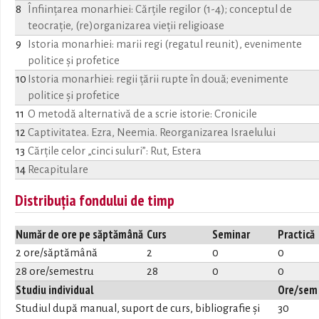
8
Înfiinţarea monarhiei: Cărţile regilor (1-4); conceptul de
teocraţie, (re)organizarea vieţii religioase
9
Istoria monarhiei: marii regi (regatul reunit), evenimente
politice şi profetice
10
Istoria monarhiei: regii ţării rupte în două; evenimente
politice şi profetice
11
O metodă alternativă de a scrie istorie: Cronicile
12
Captivitatea. Ezra, Neemia. Reorganizarea Israelului
13
Cărţile celor „cinci suluri”: Rut, Estera
14
Recapitulare
Distribuția fondului de timp
Număr de ore pe săptămână
Curs
Seminar
Practică
2 ore/săptămână
2
0
0
28 ore/semestru
28
0
0
Studiu individual
Ore/sem
Studiul după manual, suport de curs, bibliografie și
30