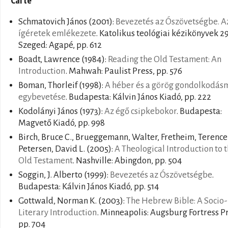
Schmatovich János
(2001):
Bevezetés az Ószövetségbe. A
ígéretek emlékezete
. Katolikus teológiai kézikönyvek 29
Szeged: Agapé, pp. 612
Boadt, Lawrence
(1984):
Reading the Old Testament: An
Introduction
. Mahwah: Paulist Press, pp. 576
Boman, Thorleif
(1998):
A héber és a görög gondolkodás
egybevetése
. Budapesta: Kálvin János Kiadó, pp. 222
Kodolányi János
(1973):
Az égő csipkebokor
. Budapesta:
Magvető Kiadó, pp. 998
Birch, Bruce C., Brueggemann, Walter, Fretheim, Terence 
Petersen, David L.
(2005):
A Theological Introduction to 
Old Testament
. Nashville: Abingdon, pp. 504
Soggin, J. Alberto
(1999):
Bevezetés az Ószövetségbe
.
Budapesta: Kálvin János Kiadó, pp. 514
Gottwald, Norman K.
(2003):
The Hebrew Bible: A Socio-
Literary Introduction
. Minneapolis: Augsburg Fortress Pr
pp. 704