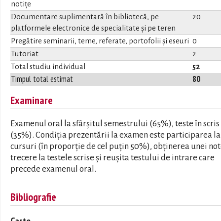
notițe
Documentare suplimentară în bibliotecă, pe
20
platformele electronice de specialitate și pe teren
Pregătire seminarii, teme, referate, portofolii și eseuri
0
Tutoriat
2
Total studiu individual
52
Timpul total estimat
80
Examinare
Examenul oral la sfârşitul semestrului (65%), teste în scris
(35%). Condiţia prezentării la examen este participarea la
cursuri (în proporţie de cel puţin 50%), obţinerea unei no
trecere la testele scrise şi reuşita testului de intrare care
precede examenul oral.
Bibliografie
Carte