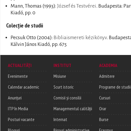
Mann, Thomas
(1993):
József és Testvérei
. Budapesta: Pa
Kiadó, pp. 0
Colecție de studii
Pecsuk Otto
(2004):
Bibliaismereti kézikönyv
. Budapesta
Kálvin János Kiadó, pp. 675
ACTUALITĂȚI
INSTITUT
ACADEMIA
Evenimente
Misiune
Admitere
Calendar academic
Scurt istoric
Programe de studii
Anunțuri
Comisii și consilii
Cursuri
ITP în Media
Managementul calității
Orar
Posturi vacante
Internat
Burse
Bloguri
Birouri administrative
Erasmus