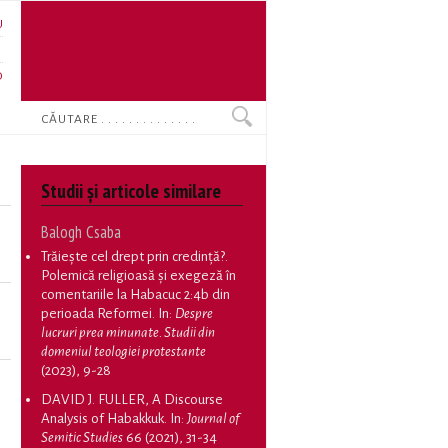
U
N
O
Search
Studii și articole similare
Balogh Csaba
Trăiește cel drept prin credință?.
Polemică religioasă și exegeză în
comentariile la Habacuc 2:4b din
perioada Reformei
. In:
Despre
lucruri prea minunate. Studii din
domeniul teologiei protestante
(2023), 9-28
DAVID J. FULLER, A Discourse
Analysis of Habakkuk
. In:
Journal of
Semitic Studies
66 (2021), 31-34