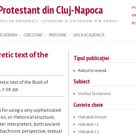
Skip to
 Protestant din Cluj-Napoca
H
main
E
content
OȚILOR REFORMAȚI, LUTHERANI ȘI UNITARIENI DIN ARDEAL
R
ACADEMIA
CERCETARE
PERSOANE
VIAȚA ACADEMICĂ
tic text of the
Tipul publicației
Articol în revistă
Subiect
retic text of the Book of
, 7-29. pp.
Vechiul Testament
Cuvinte cheie
for using a very sophisticated
Habakuk könyve
cs, or rhetorical structure,
ter interpreters, both ancient
Habakuk 1:5
diachronic perspective, textual
Habakuk 2:5