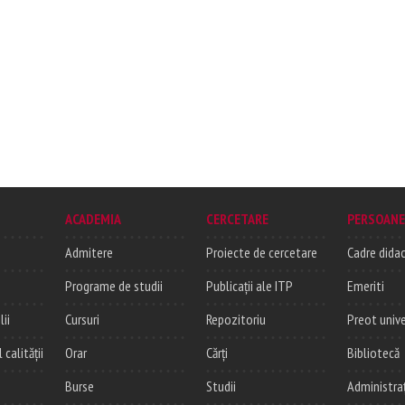
ACADEMIA
CERCETARE
PERSOANE
Admitere
Proiecte de cercetare
Cadre didac
Programe de studii
Publicații ale ITP
Emeriti
lii
Cursuri
Repozitoriu
Preot unive
alității
Orar
Cărți
Bibliotecă
Burse
Studii
Administra