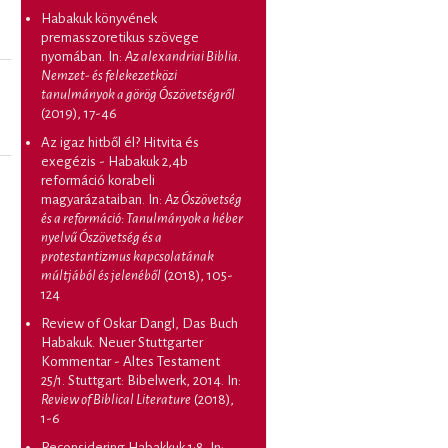
Habakuk könyvének
premasszoretikus szövege
nyomában
. In:
Az alexandriai Biblia.
Nemzet- és felekezetközi
tanulmányok a görög Ószövetségről
(2019), 17-46
Az igaz hitből él? Hitvita és
exegézis - Habakuk 2,4b
reformáció korabeli
magyarázataiban
. In:
Az Ószövetség
és a reformáció: Tanulmányok a héber
nyelvű Ószövetség és a
protestantizmus kapcsolatának
múltjából és jelenéből
(2018), 105-
124
Review of Oskar Dangl, Das Buch
Habakuk. Neuer Stuttgarter
Kommentar - Altes Testament
25/1. Stuttgart: Bibelwerk, 2014
. In:
Review of Biblical Literature
(2018),
1-6
Reconsidering Habakkuk 1:8
. In: