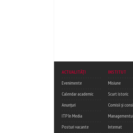
ACTUALITĂȚI
INSTITUT
Evenimente
Misiune
Calendar academic
Scurt istoric
Anunțuri
Comisii și consi
ITP în Media
Managementul c
Posturi vacante
Internat