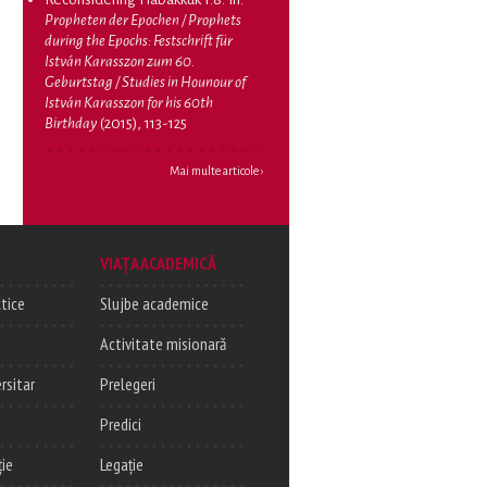
Propheten der Epochen / Prophets
during the Epochs: Festschrift für
István Karasszon zum 60.
Geburtstag / Studies in Hounour of
István Karasszon for his 60th
Birthday
(2015), 113-125
Mai multe articole ›
VIAȚA ACADEMICĂ
tice
Slujbe academice
Activitate misionară
rsitar
Prelegeri
Predici
ție
Legație