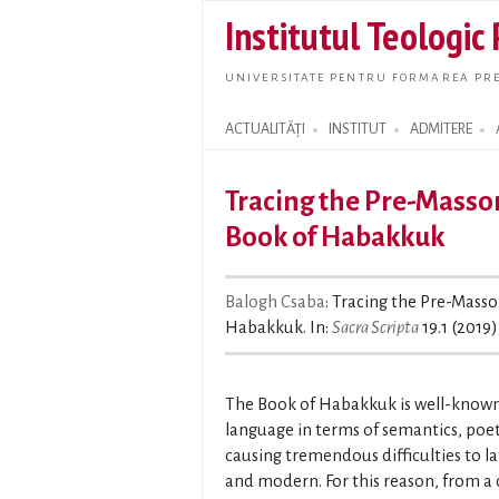
Institutul Teologic
UNIVERSITATE PENTRU FORMAREA PRE
ACTUALITĂȚI
INSTITUT
ADMITERE
Search form
Tracing the Pre-Massore
Book of Habakkuk
Balogh Csaba
: Tracing the Pre-Masso
Habakkuk. In:
Sacra Scripta
19.1 (2019)
The Book of Habakkuk is well-known 
language in terms of semantics, poeti
causing tremendous difficulties to la
and modern. For this reason, from a 