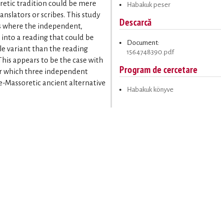
retic tradition could be mere
Habakuk peser
ranslators or scribes. This study
Descarcă
es where the independent,
 into a reading that could be
Document:
le variant than the reading
1564748390.pdf
This appears to be the case with
Program de cercetare
-Massoretic ancient alternative
Habakuk könyve