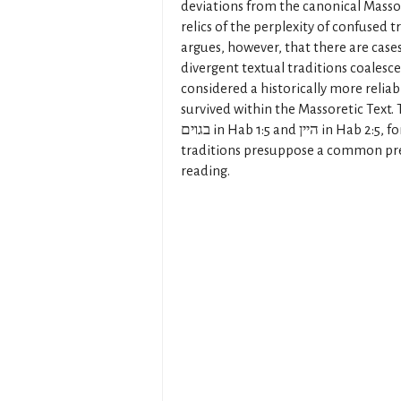
deviations from the canonical Masso
relics of the perplexity of confused t
argues, however, that there are cas
divergent textual traditions coalesce
considered a historically more reliab
survived within the Massoretic Text. 
בגוים in Hab 1:5 and היין in Hab 2:5, for which three independent
traditions presuppose a common pre
reading.