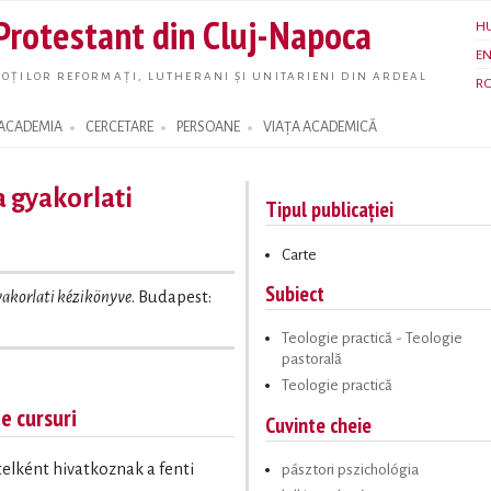
Skip to
 Protestant din Cluj-Napoca
H
main
E
content
OȚILOR REFORMAȚI, LUTHERANI ȘI UNITARIENI DIN ARDEAL
R
ACADEMIA
CERCETARE
PERSOANE
VIAȚA ACADEMICĂ
a gyakorlati
Tipul publicației
Carte
Subiect
gyakorlati kézikönyve
. Budapest:
Teologie practică - Teologie
pastorală
Teologie practică
te cursuri
Cuvinte cheie
ételként hivatkoznak a fenti
pásztori pszichológia