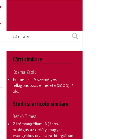
U
N
O
Search
Cărţi similare
Kozma Zsolt
Pojmenika. A személyes
lelkigondozás elmélete
(2000), 3
old.
Studii și articole similare
Benkő Timea
Záróevangélium. A János-
prológus az erdélyi magyar
evangélikus úrvacsora-liturgiában
.