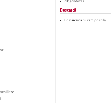
lelkigondozás
Descarcă
Descărcarea nu este posibilă.
lor
onsiliere
i