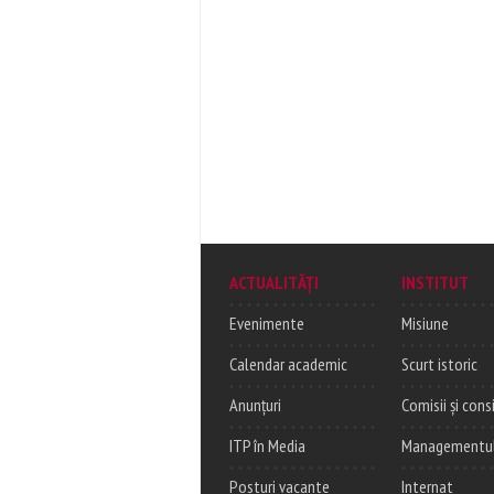
ACTUALITĂȚI
INSTITUT
Evenimente
Misiune
Calendar academic
Scurt istoric
Anunțuri
Comisii și consi
ITP în Media
Managementul c
Posturi vacante
Internat