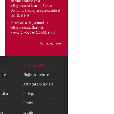
alkalmazhatósága a
lelkigondozásban
. In:
Studia
Doctorum Theologiae Protestantis
6
(2015), 135-151
Kihívások a kisgyermekek
lelkigondozásában (2)
. In:
Keresztény Szó
19 (2008), 13-15
Mai multe articole ›
VIAȚA ACADEMICĂ
tice
Slujbe academice
Activitate misionară
rsitar
Prelegeri
Predici
ție
Legație