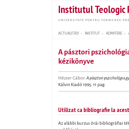
Institutul Teologic
UNIVERSITATE PENTRU FORMAREA PRE
ACTUALITĂȚI
INSTITUT
ADMITERE
Search form
A pásztori pszichológi
kézikönyve
Hézser Gábor
:
A pásztori pszichológia 
Kálvin Kiadó 1995. 11 pag.
Utilizat ca bibliografie la aces
Az alábbi kurzus órái bibliográfiai t