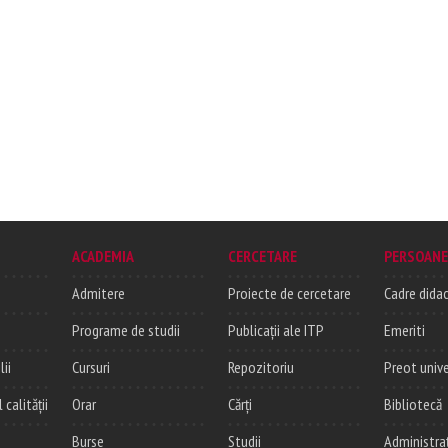
ACADEMIA
CERCETARE
PERSOANE
Admitere
Proiecte de cercetare
Cadre didac
Programe de studii
Publicații ale ITP
Emeriti
lii
Cursuri
Repozitoriu
Preot unive
alității
Orar
Cărți
Bibliotecă
Burse
Studii
Administra