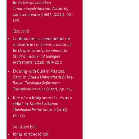
In:
Az Írás bűvöletében.
Tanulmányok Adorjáni Zoltán 65.
születésnapjára (11667)
(2021), 90-
103
Kiss Jenő
Confruntarea cu sentimentul de
vinovăție în consilierea pastorală
.
In:
Despre lucruri prea minunate.
Studii din domeniul teologiei
protestante
(2023), 189-200
Dealing with Guilt in Pastoral
Care
. In:
Studia Universitatis Babeș-
Bolyai. Theologia Reformata
Transylvanica
2022 (2022), 231-243
Kire néz a lelkigondozás, és mi a
célja?
. In:
Studia Doctorum
Theologiae Protestantis
6 (2015),
121-133
Somfalvi Edit
Jónás történetének