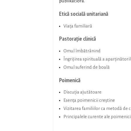
publikációra.
Etică socială unitariană
Viața familiară
Pastorație clinică
Omul îmbătrânind
Îngrijirea spirituală a aparținători
Omul suferind de boală
Poimenică
Discuția ajutătoare
Esența poimenicii creștine
Vizitarea familiilor ca metodă de c
Principalele curente ale poimenici