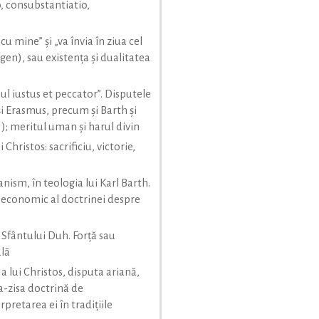
, consubstantiatio,
cu mine” şi „va învia în ziua cel
en), sau existenţa şi dualitatea
mul iustus et peccator”. Disputele
şi Erasmus, precum şi Barth şi
; meritul uman şi harul divin
i Christos: sacrificiu, victorie,
ism, în teologia lui Karl Barth.
 economic al doctrinei despre
Sfântului Duh. Forţă sau
lă
a lui Christos, disputa ariană,
şa-zisa doctrină de
retarea ei în tradiţiile