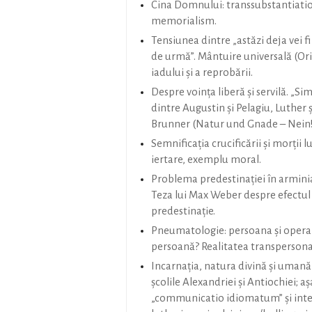
Cina Domnului: transsubstantiatio
memorialism.
Tensiunea dintre „astăzi deja vei fi 
de urmă”. Mântuire universală (Orig
iadului şi a reprobării.
Despre voinţa liberă şi servilă. „Si
dintre Augustin şi Pelagiu, Luther 
Brunner (Natur und Gnade – Nein!)
Semnificaţia crucificării şi morţii lu
iertare, exemplu moral.
Problema predestinaţiei în arminian
Teza lui Max Weber despre efectul
predestinaţie.
Pneumatologie: persoana şi opera 
persoană? Realitatea transpersona
Incarnaţia, natura divină şi umană 
şcolile Alexandriei şi Antiochiei; a
„communicatio idiomatum” şi interp