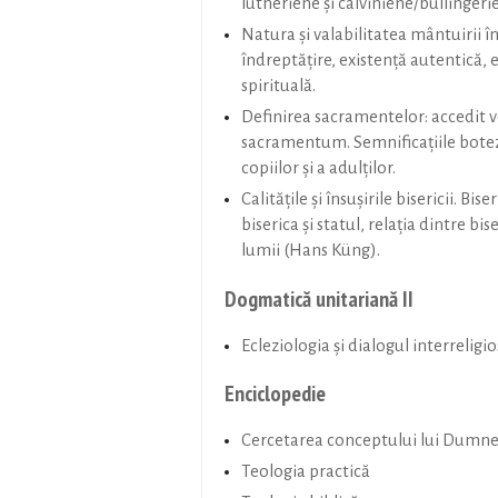
lutheriene şi calviniene/bullingeri
Natura şi valabilitatea mântuirii în
îndreptăţire, existenţă autentică, e
spirituală.
Definirea sacramentelor: accedit
sacramentum. Semnificaţiile bote
copiilor şi a adulţilor.
Calităţile şi însuşirile bisericii. Biser
biserica şi statul, relaţia dintre bise
lumii (Hans Küng).
Dogmatică unitariană II
Ecleziologia și dialogul interreligio
Enciclopedie
Cercetarea conceptului lui Dumn
Teologia practică