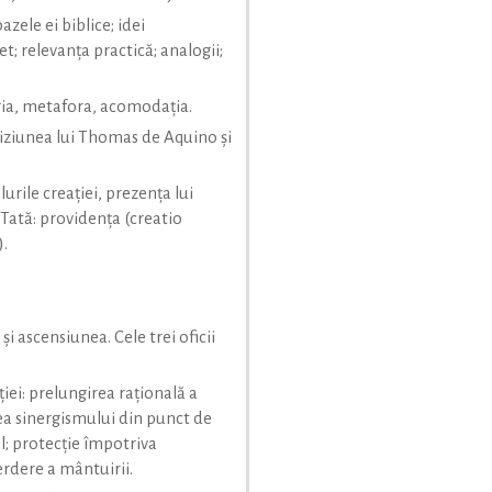
azele ei biblice; idei
et; relevanţa practică; analogii;
gia, metafora, acomodaţia.
 viziunea lui Thomas de Aquino şi
urile creaţiei, prezenţa lui
tă: providenţa (creatio
).
 şi ascensiunea. Cele trei oficii
ţiei: prelungirea raţională a
rea sinergismului din punct de
l; protecţie împotriva
ierdere a mântuirii.