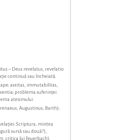
tus – Deus revelatus, revelatio
laţie continuă sau încheiată.
ape; aseitas, immutabilitas,
sentia; problema suferinţei
blema ateismului
renaeus, Augustinus, Barth);
evelaţiei: Scriptura, mintea
ingură sursă sau două?),
m, critica lui Feuerbach).