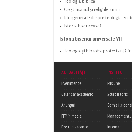
Teologia biblică
Creștinismul și religiile lumii
Idei generale despre teologia enci
Istoria bisericească
Istoria bisericii universale VII
Teologia și filozofia protestantă în 
ACTUALITĂȚI
INSTITUT
Evenimente
Misiune
Calendar academic
Scurt istoric
Anunțuri
Comisii și consi
ITP în Media
Managementul c
Posturi vacante
Internat