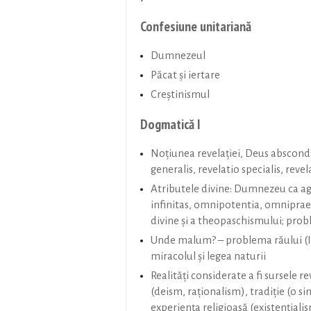
Confesiune unitariană
Dumnezeul
Păcat și iertare
Creștinismul
Dogmatică I
Noţiunea revelaţiei, Deus abscondi
generalis, revelatio specialis, reve
Atributele divine: Dumnezeu ca ag
infinitas, omnipotentia, omniprae
divine şi a theopaschismului; pro
Unde malum? – problema răului (I
miracolul şi legea naturii
Realităţi considerate a fi sursele r
(deism, raţionalism), tradiţie (o s
experienţa religioasă (existenţialis