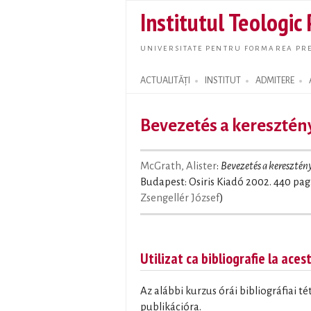
Institutul Teologic
UNIVERSITATE PENTRU FORMAREA PRE
ACTUALITĂȚI
INSTITUT
ADMITERE
Search form
Bevezetés a keresztén
McGrath, Alister
:
Bevezetés a keresztén
Budapest: Osiris Kiadó 2002. 440 pag
Zsengellér József
)
Utilizat ca bibliografie la aces
Az alábbi kurzus órái bibliográfiai t
publikációra.