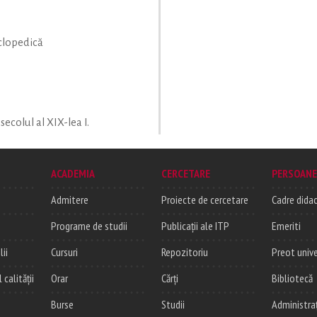
clopedică
secolul al XIX-lea I.
ACADEMIA
CERCETARE
PERSOANE
Admitere
Proiecte de cercetare
Cadre didac
Programe de studii
Publicații ale ITP
Emeriti
lii
Cursuri
Repozitoriu
Preot unive
alității
Orar
Cărți
Bibliotecă
Burse
Studii
Administra