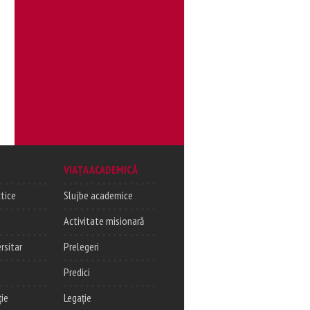
VIAȚA ACADEMICĂ
tice
Slujbe academice
Activitate misionară
rsitar
Prelegeri
Predici
ție
Legație