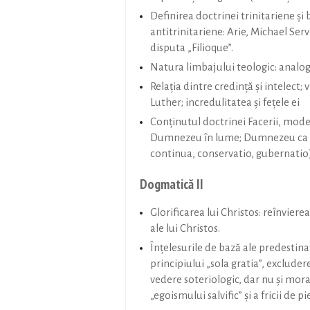
Definirea doctrinei trinitariene şi b
antitrinitariene: Arie, Michael Serv
disputa „Filioque”.
Natura limbajului teologic: analo
Relaţia dintre credinţă şi intelect;
Luther; incredulitatea şi feţele ei
Conţinutul doctrinei Facerii, model
Dumnezeu în lume; Dumnezeu ca Ta
continua, conservatio, gubernatio
Dogmatică II
Glorificarea lui Christos: reînvierea
ale lui Christos.
Înţelesurile de bază ale predestina
principiului „sola gratia”, exclude
vedere soteriologic, dar nu şi mora
„egoismului salvific” şi a fricii de p