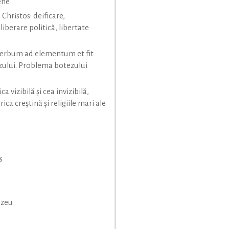
ene
 Christos: deificare,
liberare politică, libertate
 verbum ad elementum et fit
zului. Problema botezului
ica vizibilă şi cea invizibilă,
rica creştină şi religiile mari ale
s
ezeu