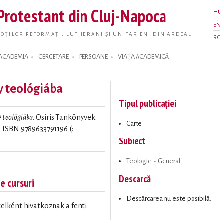
Skip to
 Protestant din Cluj-Napoca
H
main
E
content
OȚILOR REFORMAȚI, LUTHERANI ȘI UNITARIENI DIN ARDEAL
R
ACADEMIA
CERCETARE
PERSOANE
VIAȚA ACADEMICĂ
y teológiába
Tipul publicației
y teológiába
. Osiris Tankönyvek.
Carte
. ISBN 9789633791196 (:
Subiect
Teologie - General
Descarcă
te cursuri
Descărcarea nu este posibilă.
ételként hivatkoznak a fenti