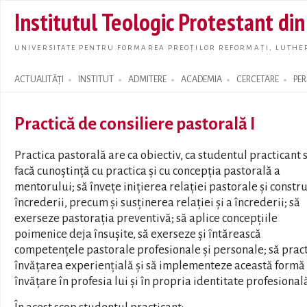
Skip t
Institutul Teologic Protestant di
main
conte
UNIVERSITATE PENTRU FORMAREA PREOȚILOR REFORMAȚI, LUTHER
ACTUALITĂȚI
INSTITUT
ADMITERE
ACADEMIA
CERCETARE
PE
Search form
Practică de consiliere pastorală I
Practica pastorală are ca obiectiv, ca studentul practicant 
facă cunoștință cu practica și cu concepția pastorală a
mentorului; să învețe inițierea relației pastorale și constr
încrederii, precum și susținerea relației și a încrederii; să
exerseze pastorația preventivă; să aplice concepțiile
poimenice deja însușite, să exerseze și întărească
competențele pastorale profesionale și personale; să prac
învățarea experiențială și să implementeze această formă
învățare în profesia lui și în propria identitate profesional