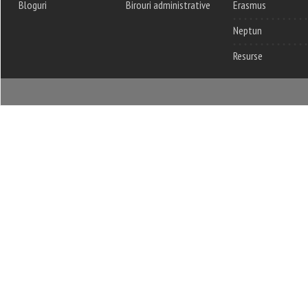
Bloguri
Birouri administrative
Erasmus
Neptun
Resurse