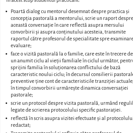
În acest scop studentul practicant:
Poartă dialog cu mentorul desemnat despre practica și
concepția pastorală a mentorului, scrie un raport despr
această conversație în care reflectă asupra mersului
convorbirii și asupra conținutului acesteia, transmite
raportul către profesorul de specialitate spre examinare
evaluare;
face o vizită pastorală la o familie, care este în trecere de
un anumit ciclu al vieții familiale în ciclul următor, pentr
sprijini familia în soluționarea conflictului de bază
caracteristic noului ciclu; în decursul consilierii pastoral
preventive ține cont de caracteristicile tranziției actuale,
în timpul convorbirii urmărește dinamica conversației
pastorale;
scrie un protocol despre vizita pastorală, urmând reguli
legate de scrierea protocolului specific pastorației.
reflectă în scris asupra vizitei efectuate și al protocolulu
redactat;