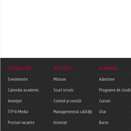
ACTUALITĂȚI
INSTITUT
ACADEMIA
Evenimente
Misiune
Admitere
Calendar academic
Scurt istoric
Programe de studii
Anunțuri
Comisii și consilii
Cursuri
ITP în Media
Managementul calității
Orar
Posturi vacante
Internat
Burse