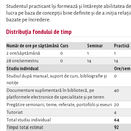
Studentul practicant își formează și întărește abilitatea de
lucra pe baza de concepții bine definite și de a iniția relați
bazate pe încredere.
Distribuția fondului de timp
Număr de ore pe săptămână
Curs
Seminar
Practică
2 ore/săptămână
0
1
1
28 ore/semestru
0
14
14
Studiu individual
Ore/sem
Studiul după manual, suport de curs, bibliografie și
0
notițe
Documentare suplimentară în bibliotecă, pe
40
platformele electronice de specialitate și pe teren
Pregătire seminarii, teme, referate, portofolii și eseuri
20
Tutoriat
4
Total studiu individual
64
Timpul total estimat
92